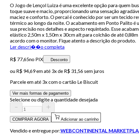
O Jogo de Lençol Luiza é uma excelente opção para quem busc
toque suave e macio, proporcionando uma sensação agradável 
maciez e conforto. O percal é conhecido por ser um tecido re
térmico ao longo da noite. O acabamento em Ponto Palito é u
sua precisão nos detalhes e aspecto requintado. Esse acaba
elástico 2,50m x 1,50m x 30cm alt para colchão de até 0,88
acordo com o monitor. Fique atento a descrição do produto.
Ler descri��o completa
R$ 77,65
no PIX
Desconto
ou
R$ 94,69
em até
3x de R$ 31,56 sem juros
Parcele em até
3
x com o cartão
Le Biscuit
Ver mais formas de pagamento
Selecione ou digite a quantidade desejada
COMPRAR AGORA
Adicionar ao carrinho
Vendido e entregue por:
WEBCONTINENTAL MARKETPLA