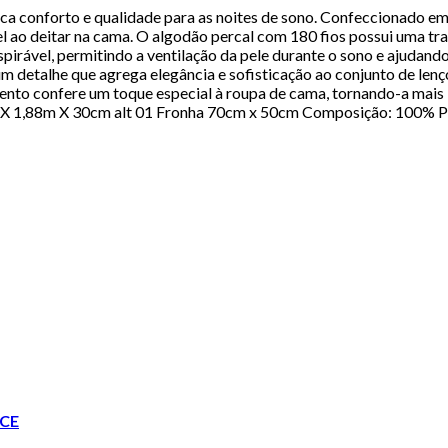
a conforto e qualidade para as noites de sono. Confeccionado em
ao deitar na cama. O algodão percal com 180 fios possui uma trama
spirável, permitindo a ventilação da pele durante o sono e ajudan
m detalhe que agrega elegância e sofisticação ao conjunto de lenç
mento confere um toque especial à roupa de cama, tornando-a ma
m X 1,88m X 30cm alt 01 Fronha 70cm x 50cm Composição: 100% Pol
CE