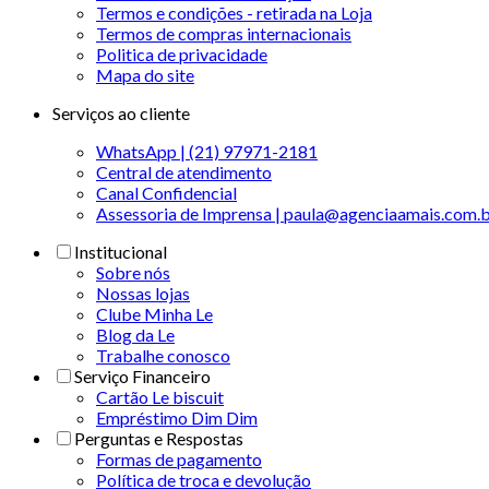
Termos e condições - retirada na Loja
Termos de compras internacionais
Politica de privacidade
Mapa do site
Serviços ao cliente
WhatsApp | (21) 97971-2181
Central de atendimento
Canal Confidencial
Assessoria de Imprensa | paula@agenciaamais.com.
Institucional
Sobre nós
Nossas lojas
Clube Minha Le
Blog da Le
Trabalhe conosco
Serviço Financeiro
Cartão Le biscuit
Empréstimo Dim Dim
Perguntas e Respostas
Formas de pagamento
Política de troca e devolução