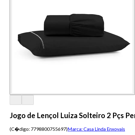
Jogo de Lençol Luiza Solteiro 2 Pçs P
(C�digo:
7798800755697
)
Marca:
Casa Linda Enxovais