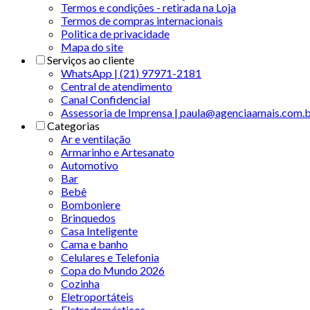
Termos e condições - retirada na Loja
Termos de compras internacionais
Politica de privacidade
Mapa do site
Serviços ao cliente
WhatsApp | (21) 97971-2181
Central de atendimento
Canal Confidencial
Assessoria de Imprensa | paula@agenciaamais.com.
Categorias
Ar e ventilação
Armarinho e Artesanato
Automotivo
Bar
Bebê
Bomboniere
Brinquedos
Casa Inteligente
Cama e banho
Celulares e Telefonia
Copa do Mundo 2026
Cozinha
Eletroportáteis
Eletrodomésticos