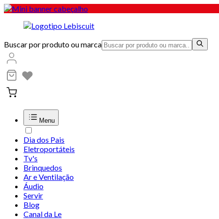
Buscar por produto ou marca
Menu
Dia dos Pais
Eletroportáteis
Tv's
Brinquedos
Ar e Ventilação
Áudio
Servir
Blog
Canal da Le