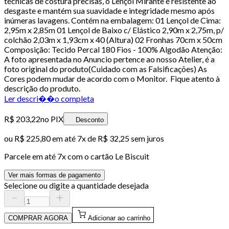
técnicas de costura precisas, o Lençol Mirante é resistente ao
desgaste e mantém sua suavidade e integridade mesmo após
inúmeras lavagens. Contém na embalagem: 01 Lençol de Cima:
2,95m x 2,85m 01 Lençol de Baixo c/ Elástico 2,90m x 2,75m, p/
colchão 2,03m x 1,93cm x 40 (Altura) 02 Fronhas 70cm x 50cm
Composição: Tecido Percal 180 Fios - 100% Algodão Atenção:
A foto apresentada no Anuncio pertence ao nosso Atelier, é a
foto original do produto(Cuidado com as Falsificações) As
Cores podem mudar de acordo com o Monitor. Fique atento à
descrição do produto.
Ler descri��o completa
R$ 203,22
no PIX
Desconto
ou
R$ 225,80
em até
7x de R$ 32,25 sem juros
Parcele em até
7
x com o cartão
Le Biscuit
Ver mais formas de pagamento
Selecione ou digite a quantidade desejada
COMPRAR AGORA
Adicionar ao carrinho