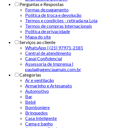
Perguntas e Respostas
Formas de pagamento
Política de troca e devolução
Termos e condições - retirada na Loja
Termos de compras internacionais
Politica de privacidade
Mapa do site
Serviços ao cliente
WhatsApp | (21) 97971-2181
Central de atendimento
Canal Confidencial
Assessoria de Imprensa |
paula@agenciaamais.com.br
Categorias
Ar e ventilação
Armarinho e Artesanato
Automotivo
Bar
Bebê
Bomboniere
Brinquedos
Casa Inteligente
Cama e banho