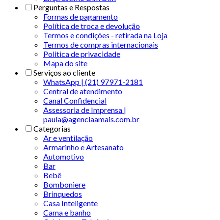
Perguntas e Respostas
Formas de pagamento
Política de troca e devolução
Termos e condições - retirada na Loja
Termos de compras internacionais
Politica de privacidade
Mapa do site
Serviços ao cliente
WhatsApp | (21) 97971-2181
Central de atendimento
Canal Confidencial
Assessoria de Imprensa |
paula@agenciaamais.com.br
Categorias
Ar e ventilação
Armarinho e Artesanato
Automotivo
Bar
Bebê
Bomboniere
Brinquedos
Casa Inteligente
Cama e banho