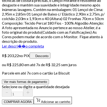
técnicas de costura precisas, o Lençol Mirante é resistente ao
desgaste e mantém sua suavidade e integridade mesmo após
inúmeras lavagens. Contém na embalagem: 01 Lençol de Cima:
2,95m x 2,85m 01 Lençol de Baixo c/ Elástico 2,90m x 2,75m, p/
colchão 2,03m x 1,93cm x 40 (Altura) 02 Fronhas 70cm x 50cm
Composição: Tecido Percal 180 Fios - 100% Algodão Atenção:
A foto apresentada no Anuncio pertence ao nosso Atelier, é a
foto original do produto(Cuidado com as Falsificações) As
Cores podem mudar de acordo com o Monitor. Fique atento à
descrição do produto.
Ler descri��o completa
R$ 203,22
no PIX
Desconto
ou
R$ 225,80
em até
7x de R$ 32,25 sem juros
Parcele em até
7
x com o cartão
Le Biscuit
Ver mais formas de pagamento
Selecione ou digite a quantidade desejada
COMPRAR AGORA
Adicionar ao carrinho