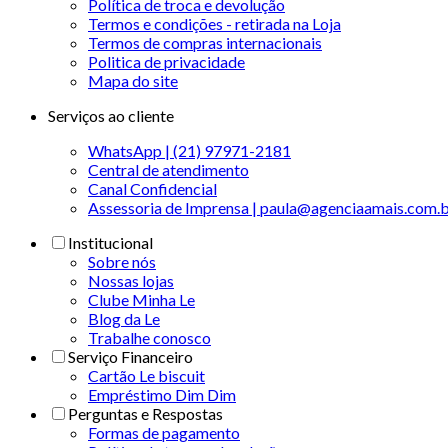
Política de troca e devolução
Termos e condições - retirada na Loja
Termos de compras internacionais
Politica de privacidade
Mapa do site
Serviços ao cliente
WhatsApp | (21) 97971-2181
Central de atendimento
Canal Confidencial
Assessoria de Imprensa | paula@agenciaamais.com.
Institucional
Sobre nós
Nossas lojas
Clube Minha Le
Blog da Le
Trabalhe conosco
Serviço Financeiro
Cartão Le biscuit
Empréstimo Dim Dim
Perguntas e Respostas
Formas de pagamento