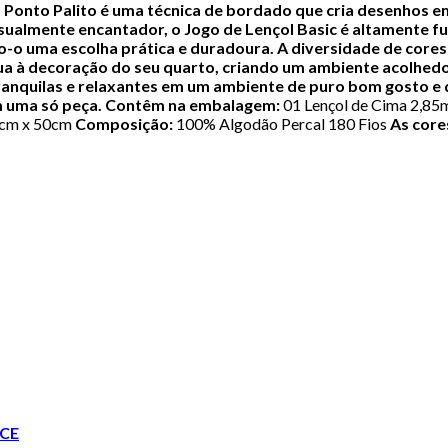
O Ponto Palito é uma técnica de bordado que cria desenhos e
sualmente encantador, o Jogo de Lençol Basic é altamente fu
o-o uma escolha prática e duradoura.
A diversidade de cores 
a à decoração do seu quarto, criando um ambiente acolhedo
tranquilas e relaxantes em um ambiente de puro bom gosto e
m uma só peça.
Contêm na embalagem:
01 Lençol de Cima 2,85m
70cm x 50cm
Composição:
100% Algodão Percal 180 Fios
As core
CE