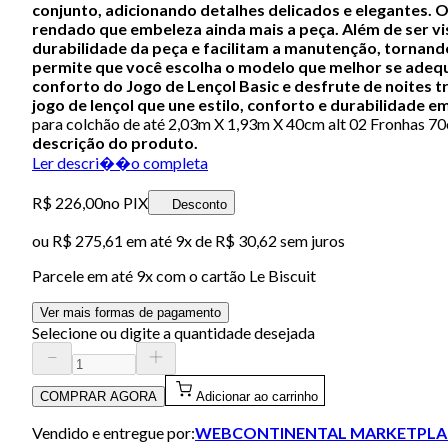
conjunto, adicionando detalhes delicados e elegantes. 
rendado que embeleza ainda mais a peça.
Além de ser vi
durabilidade da peça e facilitam a manutenção, tornand
permite que você escolha o modelo que melhor se adequ
conforto do Jogo de Lençol Basic e desfrute de noites 
jogo de lençol que une estilo, conforto e durabilidade e
para colchão de até 2,03m X 1,93m X 40cm alt 02 Fronhas 
descrição do produto.
Ler descri��o completa
R$ 226,00
no PIX
Desconto
ou
R$ 275,61
em até
9x de R$ 30,62 sem juros
Parcele em até
9
x com o cartão
Le Biscuit
Ver mais formas de pagamento
Selecione ou digite a quantidade desejada
COMPRAR AGORA
Adicionar ao carrinho
Vendido e entregue por:
WEBCONTINENTAL MARKETPLA