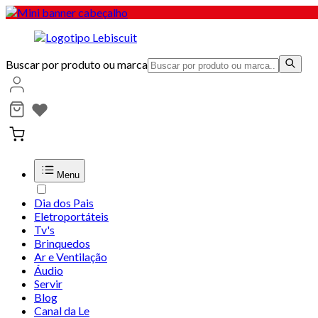
Buscar por produto ou marca
Menu
Dia dos Pais
Eletroportáteis
Tv's
Brinquedos
Ar e Ventilação
Áudio
Servir
Blog
Canal da Le