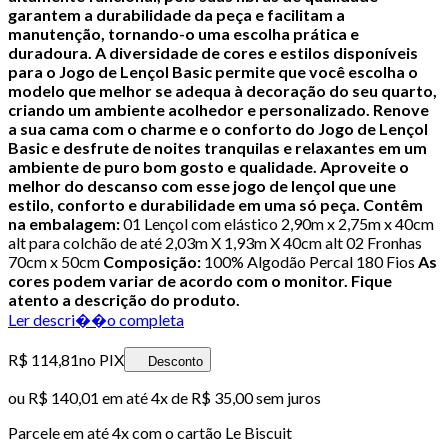
garantem a durabilidade da peça e facilitam a
manutenção, tornando-o uma escolha prática e
duradoura.
A diversidade de cores e estilos disponíveis
para o Jogo de Lençol Basic permite que você escolha o
modelo que melhor se adequa à decoração do seu quarto,
criando um ambiente acolhedor e personalizado.
Renove
a sua cama com o charme e o conforto do Jogo de Lençol
Basic e desfrute de noites tranquilas e relaxantes em um
ambiente de puro bom gosto e qualidade. Aproveite o
melhor do descanso com esse jogo de lençol que une
estilo, conforto e durabilidade em uma só peça.
Contêm
na embalagem:
01 Lençol com elástico 2,90m x 2,75m x 40cm
alt para colchão de até 2,03m X 1,93m X 40cm alt 02 Fronhas
70cm x 50cm
Composição:
100% Algodão Percal 180 Fios
As
cores podem variar de acordo com o monitor. Fique
atento a descrição do produto.
Ler descri��o completa
R$ 114,81
no PIX
Desconto
ou
R$ 140,01
em até
4x de R$ 35,00 sem juros
Parcele em até
4
x com o cartão
Le Biscuit