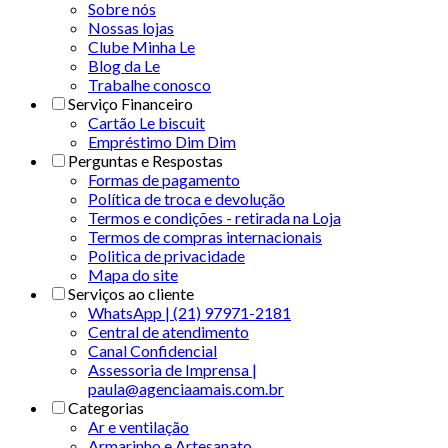
Sobre nós
Nossas lojas
Clube Minha Le
Blog da Le
Trabalhe conosco
Serviço Financeiro
Cartão Le biscuit
Empréstimo Dim Dim
Perguntas e Respostas
Formas de pagamento
Política de troca e devolução
Termos e condições - retirada na Loja
Termos de compras internacionais
Politica de privacidade
Mapa do site
Serviços ao cliente
WhatsApp | (21) 97971-2181
Central de atendimento
Canal Confidencial
Assessoria de Imprensa |
paula@agenciaamais.com.br
Categorias
Ar e ventilação
Armarinho e Artesanato