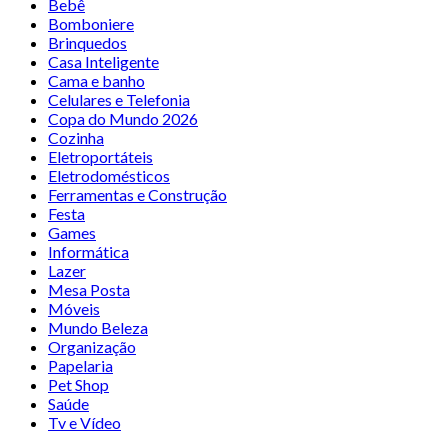
Bebê
Bomboniere
Brinquedos
Casa Inteligente
Cama e banho
Celulares e Telefonia
Copa do Mundo 2026
Cozinha
Eletroportáteis
Eletrodomésticos
Ferramentas e Construção
Festa
Games
Informática
Lazer
Mesa Posta
Móveis
Mundo Beleza
Organização
Papelaria
Pet Shop
Saúde
Tv e Vídeo