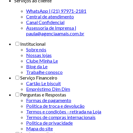
Serviços ao cliente
WhatsApp | (21) 97971-2181
Central de atendimento
Canal Confidencial
Assessoria de Imprensa |
paula@agenciaamais.com.br
Institucional
Sobre nós
Nossas lojas
Clube Minha Le
Blog da Le
Trabalhe conosco
Serviço Financeiro
Cartão Le biscuit
Empréstimo Dim Dim
Perguntas e Respostas
Formas de pagamento
Política de troca e devolução
Termos e condições - retirada na Loja
Termos de compras internacionais
Politica de privacidade
Mapa do site