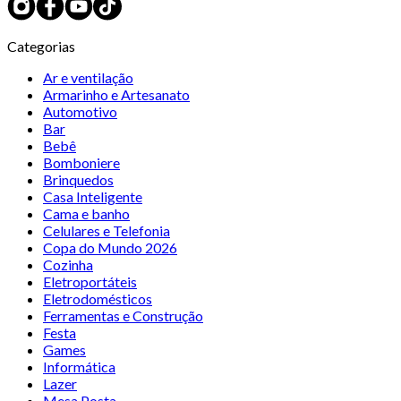
Categorias
Ar e ventilação
Armarinho e Artesanato
Automotivo
Bar
Bebê
Bomboniere
Brinquedos
Casa Inteligente
Cama e banho
Celulares e Telefonia
Copa do Mundo 2026
Cozinha
Eletroportáteis
Eletrodomésticos
Ferramentas e Construção
Festa
Games
Informática
Lazer
Mesa Posta