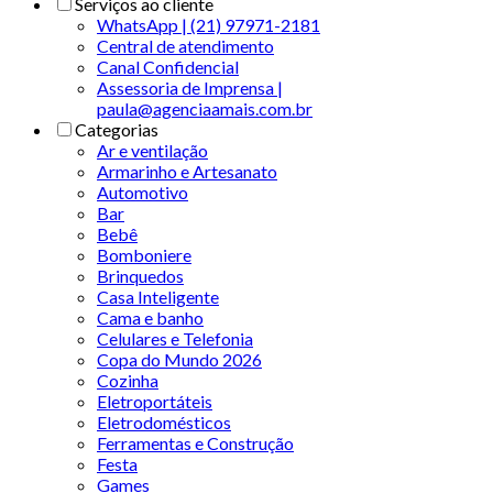
Serviços ao cliente
WhatsApp | (21) 97971-2181
Central de atendimento
Canal Confidencial
Assessoria de Imprensa |
paula@agenciaamais.com.br
Categorias
Ar e ventilação
Armarinho e Artesanato
Automotivo
Bar
Bebê
Bomboniere
Brinquedos
Casa Inteligente
Cama e banho
Celulares e Telefonia
Copa do Mundo 2026
Cozinha
Eletroportáteis
Eletrodomésticos
Ferramentas e Construção
Festa
Games