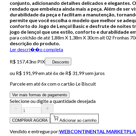
conjunto, adicionando detalhes delicados e elegantes. 
rendado que embeleza ainda mais a peça.
Além de ser vi
durabilidade da peça e facilitam a manutenção, tornand
permite que você escolha o modelo que melhor se adequ
conforto do Jogo de Lençol Basic e desfrute de noites 
jogo de lençol que une estilo, conforto e durabilidade e
para colchão de até 1,88m X 1,38m X 30cm alt 02 Fronhas 
descrição do produto.
Ler descri��o completa
R$ 157,43
no PIX
Desconto
ou
R$ 191,99
em até
6x de R$ 31,99 sem juros
Parcele em até
6
x com o cartão
Le Biscuit
Ver mais formas de pagamento
Selecione ou digite a quantidade desejada
COMPRAR AGORA
Adicionar ao carrinho
Vendido e entregue por:
WEBCONTINENTAL MARKETPLA