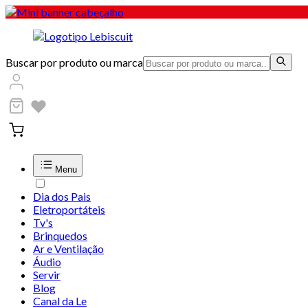
Buscar por produto ou marca
Menu
Dia dos Pais
Eletroportáteis
Tv's
Brinquedos
Ar e Ventilação
Áudio
Servir
Blog
Canal da Le