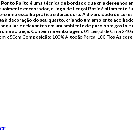
O Ponto Palito é uma técnica de bordado que cria desenhos e
sualmente encantador, o Jogo de Lençol Basic é altamente fu
o-o uma escolha prática e duradoura.
A diversidade de cores 
a à decoração do seu quarto, criando um ambiente acolhedo
tranquilas e relaxantes em um ambiente de puro bom gosto e
m uma só peça.
Contêm na embalagem:
01 Lençol de Cima 2,40m
70cm x 50cm
Composição:
100% Algodão Percal 180 Fios
As core
CE