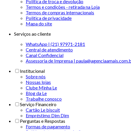
Política de troca e devolução
Termos e condições - retirada na Loja
Termos de compras internacionais
Politica de privacidade
Mapa do site
Serviços ao cliente
WhatsApp | (21) 97971-2181
Central de atendimento
Canal Confidencial
Assessoria de Imprensa | paula@agenciaamais.com.
Institucional
Sobre nós
Nossas lojas
Clube Minha Le
Blog da Le
Trabalhe conosco
Serviço Financeiro
Cartão Le biscuit
Empréstimo Dim Dim
Perguntas e Respostas
Formas de pagamento