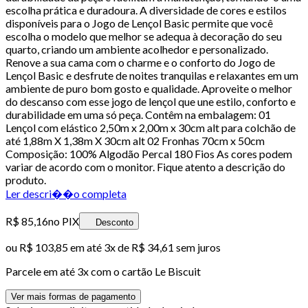
escolha prática e duradoura. A diversidade de cores e estilos
disponíveis para o Jogo de Lençol Basic permite que você
escolha o modelo que melhor se adequa à decoração do seu
quarto, criando um ambiente acolhedor e personalizado.
Renove a sua cama com o charme e o conforto do Jogo de
Lençol Basic e desfrute de noites tranquilas e relaxantes em um
ambiente de puro bom gosto e qualidade. Aproveite o melhor
do descanso com esse jogo de lençol que une estilo, conforto e
durabilidade em uma só peça. Contêm na embalagem: 01
Lençol com elástico 2,50m x 2,00m x 30cm alt para colchão de
até 1,88m X 1,38m X 30cm alt 02 Fronhas 70cm x 50cm
Composição: 100% Algodão Percal 180 Fios As cores podem
variar de acordo com o monitor. Fique atento a descrição do
produto.
Ler descri��o completa
R$ 85,16
no PIX
Desconto
ou
R$ 103,85
em até
3x de R$ 34,61 sem juros
Parcele em até
3
x com o cartão
Le Biscuit
Ver mais formas de pagamento