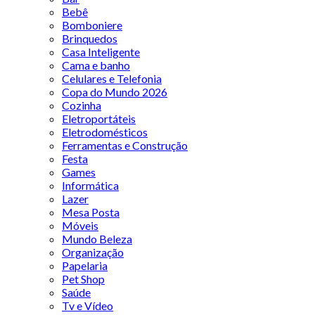
Bebê
Bomboniere
Brinquedos
Casa Inteligente
Cama e banho
Celulares e Telefonia
Copa do Mundo 2026
Cozinha
Eletroportáteis
Eletrodomésticos
Ferramentas e Construção
Festa
Games
Informática
Lazer
Mesa Posta
Móveis
Mundo Beleza
Organização
Papelaria
Pet Shop
Saúde
Tv e Vídeo