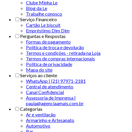
Clube Minha Le
Blog da Le
Trabalhe conosco
Serviço Financeiro
Cartão Le biscuit
Empréstimo Dim Dim
Perguntas e Respostas
Formas de pagamento
Política de troca e devolução
Termos e condições - retirada na Loja
Termos de compras internacionais
Politica de privacidade
Mapa do site
Serviços ao cliente
WhatsApp | (21) 97971-2181
Central de atendimento
Canal Confidencial
Assessoria de Imprensa |
paula@agenciaamais.com.br
Categorias
Ar e ventilação
Armarinho e Artesanato
Automotivo
Bar