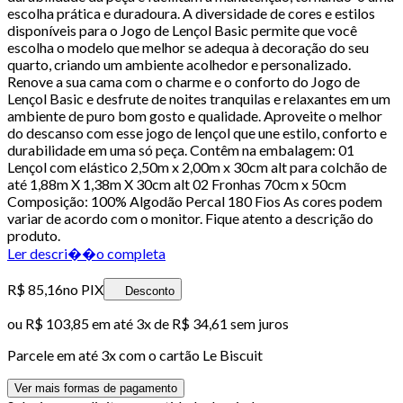
escolha prática e duradoura. A diversidade de cores e estilos
disponíveis para o Jogo de Lençol Basic permite que você
escolha o modelo que melhor se adequa à decoração do seu
quarto, criando um ambiente acolhedor e personalizado.
Renove a sua cama com o charme e o conforto do Jogo de
Lençol Basic e desfrute de noites tranquilas e relaxantes em um
ambiente de puro bom gosto e qualidade. Aproveite o melhor
do descanso com esse jogo de lençol que une estilo, conforto e
durabilidade em uma só peça. Contêm na embalagem: 01
Lençol com elástico 2,50m x 2,00m x 30cm alt para colchão de
até 1,88m X 1,38m X 30cm alt 02 Fronhas 70cm x 50cm
Composição: 100% Algodão Percal 180 Fios As cores podem
variar de acordo com o monitor. Fique atento a descrição do
produto.
Ler descri��o completa
R$ 85,16
no PIX
Desconto
ou
R$ 103,85
em até
3x de R$ 34,61 sem juros
Parcele em até
3
x com o cartão
Le Biscuit
Ver mais formas de pagamento