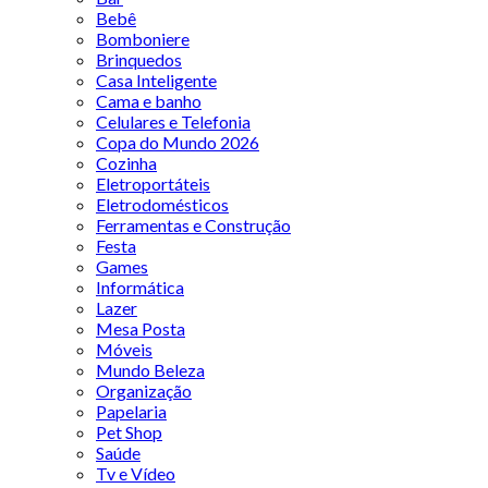
Bebê
Bomboniere
Brinquedos
Casa Inteligente
Cama e banho
Celulares e Telefonia
Copa do Mundo 2026
Cozinha
Eletroportáteis
Eletrodomésticos
Ferramentas e Construção
Festa
Games
Informática
Lazer
Mesa Posta
Móveis
Mundo Beleza
Organização
Papelaria
Pet Shop
Saúde
Tv e Vídeo