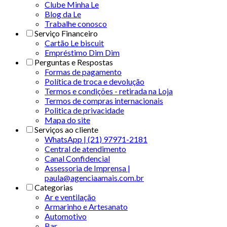
Clube Minha Le
Blog da Le
Trabalhe conosco
Serviço Financeiro
Cartão Le biscuit
Empréstimo Dim Dim
Perguntas e Respostas
Formas de pagamento
Política de troca e devolução
Termos e condições - retirada na Loja
Termos de compras internacionais
Politica de privacidade
Mapa do site
Serviços ao cliente
WhatsApp | (21) 97971-2181
Central de atendimento
Canal Confidencial
Assessoria de Imprensa |
paula@agenciaamais.com.br
Categorias
Ar e ventilação
Armarinho e Artesanato
Automotivo
Bar