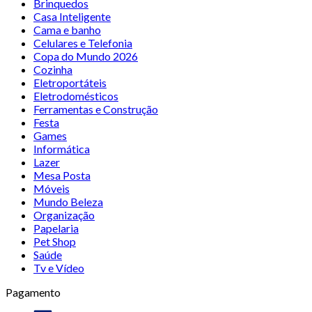
Brinquedos
Casa Inteligente
Cama e banho
Celulares e Telefonia
Copa do Mundo 2026
Cozinha
Eletroportáteis
Eletrodomésticos
Ferramentas e Construção
Festa
Games
Informática
Lazer
Mesa Posta
Móveis
Mundo Beleza
Organização
Papelaria
Pet Shop
Saúde
Tv e Vídeo
Pagamento