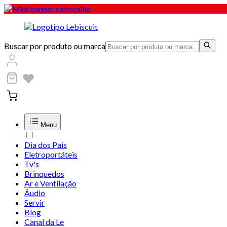
Buscar por produto ou marca
Menu
Dia dos Pais
Eletroportáteis
Tv's
Brinquedos
Ar e Ventilação
Áudio
Servir
Blog
Canal da Le