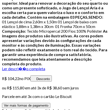
superior.
Ideal para renovar a decoração do seu quarto ou
como um presente sofisticado, o Jogo de Lençol Aria é a
escolha certa para quem valoriza o luxo e o conforto em
cada detalhe.
Contém na embalagem 03 PEÇAS,SENDO:
01 Lençol de cima 2,60m x 1,50m 01 Lençol de baixo com
elástico 1,88m x 1,38m x 30cm 01 Fronha 70cm x 50cm
Composição:
Tecido Micropercal 200 Fios:100% Poliéster
As
imagens dos produtos são ilustrativas. As cores podem
apresentar variações devido às configurações de cada
monitor e às condições de iluminação. Essas variações
podem não refletir exatamente o tom real do tecido. Para
garantir uma experiência de compra satisfatória,
recomendamos que leia atentamente a descrição
completa do produto.
Ler descri��o completa
R$ 104,22
no PIX
Desconto
ou
R$ 115,80
em até
3x de R$ 38,60 sem juros
Parcele em até
3
x com o cartão
Le Biscuit
Ver mais formas de pagamento