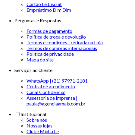
Cartão Le biscuit
Empréstimo Dim Dim
Perguntas e Respostas
Formas de pagamento
Política de troca e devolução
Termos e condições - retirada na Loja
Termos de compras internacionais
Politica de privacidade
Mapa do site
Serviços ao cliente
WhatsApp | (21) 97971-2181
Central de atendimento
Canal Confidencial
Assessoria de Imprensa |
paula@agenciaamais.com.br
Institucional
Sobre nós
Nossas lojas
Clube Minha Le