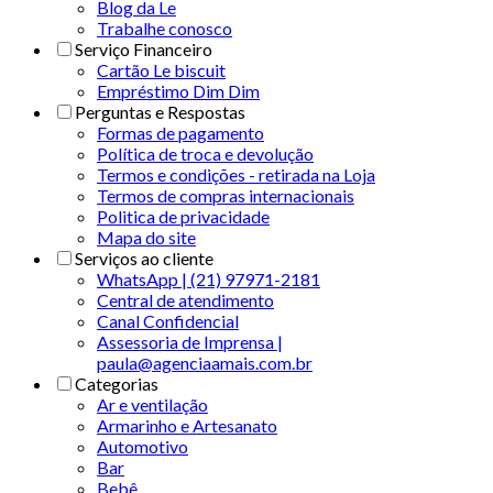
Blog da Le
Trabalhe conosco
Serviço Financeiro
Cartão Le biscuit
Empréstimo Dim Dim
Perguntas e Respostas
Formas de pagamento
Política de troca e devolução
Termos e condições - retirada na Loja
Termos de compras internacionais
Politica de privacidade
Mapa do site
Serviços ao cliente
WhatsApp | (21) 97971-2181
Central de atendimento
Canal Confidencial
Assessoria de Imprensa |
paula@agenciaamais.com.br
Categorias
Ar e ventilação
Armarinho e Artesanato
Automotivo
Bar
Bebê