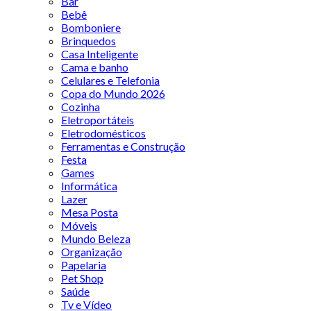
Bar
Bebê
Bomboniere
Brinquedos
Casa Inteligente
Cama e banho
Celulares e Telefonia
Copa do Mundo 2026
Cozinha
Eletroportáteis
Eletrodomésticos
Ferramentas e Construção
Festa
Games
Informática
Lazer
Mesa Posta
Móveis
Mundo Beleza
Organização
Papelaria
Pet Shop
Saúde
Tv e Vídeo