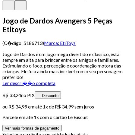
Jogo de Dardos Avengers 5 Peças
Etitoys
(C�digo:
5186713
)
Marca:
EtiToys
Jogo de Dardos é um jogo mega divertido e classíco, está
sempre em alta para brincar entre os amigos e familiares.
Estimulando o foco, percepção e coordenação motora das
crianças. Ele fica ainda mais incrível com o seu personagem
preferido!
Ler descri��o completa
R$ 33,24
no PIX
Desconto
ou
R$ 34,99
em até 1x de
R$ 34,99
sem juros
Parcele em até
1
x com o cartão
Le Biscuit
Ver mais formas de pagamento
Selecione ou digite a quantidade desejada