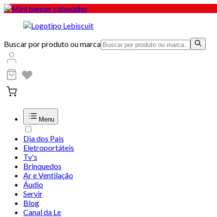
Buscar por produto ou marca
Menu
Dia dos Pais
Eletroportáteis
Tv's
Brinquedos
Ar e Ventilação
Áudio
Servir
Blog
Canal da Le