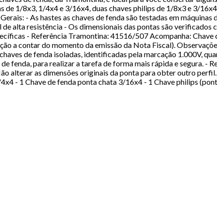
 de 1/8x3, 1/4x4 e 3/16x4, duas chaves philips de 1/8x3 e 3/16x4
 Gerais: - As hastes as chaves de fenda são testadas em máquinas d
de alta resistência - Os dimensionais das pontas são verificados 
cíficas - Referência Tramontina: 41516/507 Acompanha: Chave de 
ção a contar do momento da emissão da Nota Fiscal). Observações:
ar chaves de fenda isoladas, identificadas pela marcação 1.000V, q
de fenda, para realizar a tarefa de forma mais rápida e segura. - 
Não alterar as dimensões originais da ponta para obter outro perf
4x4 - 1 Chave de fenda ponta chata 3/16x4 - 1 Chave philips (pont