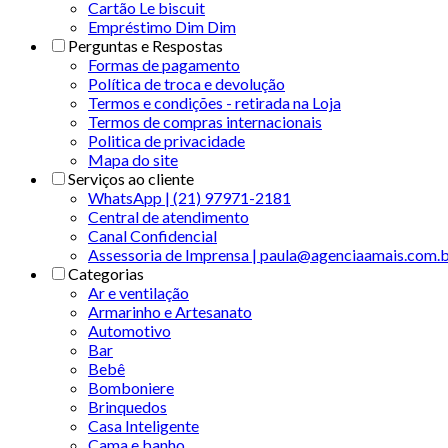
Cartão Le biscuit
Empréstimo Dim Dim
Perguntas e Respostas
Formas de pagamento
Política de troca e devolução
Termos e condições - retirada na Loja
Termos de compras internacionais
Politica de privacidade
Mapa do site
Serviços ao cliente
WhatsApp | (21) 97971-2181
Central de atendimento
Canal Confidencial
Assessoria de Imprensa | paula@agenciaamais.com.
Categorias
Ar e ventilação
Armarinho e Artesanato
Automotivo
Bar
Bebê
Bomboniere
Brinquedos
Casa Inteligente
Cama e banho