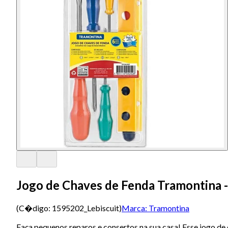
Jogo de Chaves de Fenda Tramontina -
(C�digo:
1595202_Lebiscuit
)
Marca:
Tramontina
Faça pequenos reparos e consertos na sua casa! Esse jogo de 