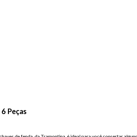
 6 Peças
chaves de fenda, da Tramontina, é ideal para você consertar algun