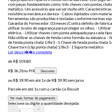
com peças fundamentais como: três chaves com pontas chatas
metálico. Um acessório que vai ser muito útil. Características
resistência mecânica e dureza - Cabos injetados com material 
ferramentas são produzidas e testadas conforme normas espe
Garantia do Fornecedor: 03 meses (Contra defeito de fabrica
utilizar óculos de segurança para proteger os olhos. - Utiliz
elétrica. - Utilizar chaves com ponta adequada para cada tipo 
Não utilizar as chaves de fenda como formão ou alavanca. - 
de fenda ponta chata 1/8x3 - 1 Chave de fenda ponta chata 1/
Chave torx (clip ponta chata) 1/8x3 - 1 Suporte metálico
Ler descri��o completa
de
R$ 109,80
R$ 36,31
no PIX
Desconto
ou
R$ 39,90
em até 1x de
R$ 39,90
sem juros
Parcele em até
1
x com o cartão
Le Biscuit
Ver mais formas de pagamento
Selecione ou digite a quantidade desejada