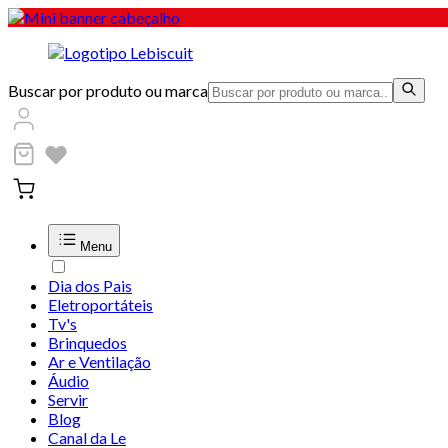
Buscar por produto ou marca
Menu
Dia dos Pais
Eletroportáteis
Tv's
Brinquedos
Ar e Ventilação
Áudio
Servir
Blog
Canal da Le