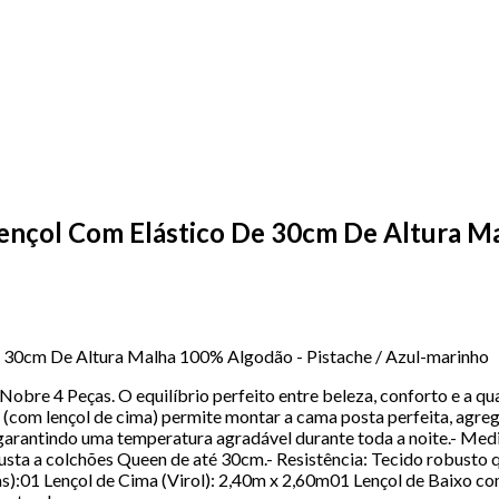
nçol Com Elástico De 30cm De Altura Mal
 30cm De Altura Malha 100% Algodão - Pistache / Azul-marinho
obre 4 Peças. O equilíbrio perfeito entre beleza, conforto e a q
(com lençol de cima) permite montar a cama posta perfeita, agrega
 garantindo uma temperatura agradável durante toda a noite.- Me
ajusta a colchões Queen de até 30cm.- Resistência: Tecido robusto
):01 Lençol de Cima (Virol): 2,40m x 2,60m01 Lençol de Baixo c