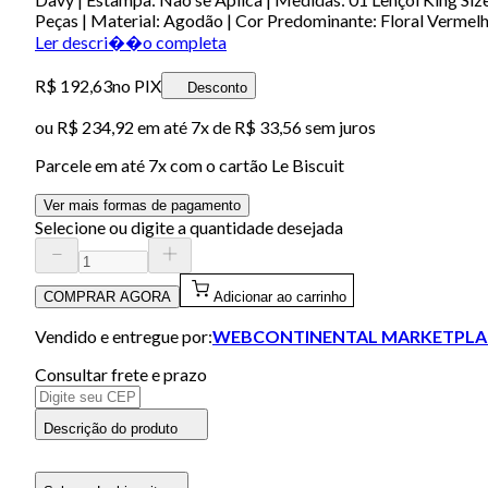
Peças | Material: Agodão | Cor Predominante: Floral Vermelh
Ler descri��o completa
R$ 192,63
no PIX
Desconto
ou
R$ 234,92
em até
7x de R$ 33,56 sem juros
Parcele em até
7
x com o cartão
Le Biscuit
Ver mais formas de pagamento
Selecione ou digite a quantidade desejada
COMPRAR AGORA
Adicionar ao carrinho
Vendido e entregue por:
WEBCONTINENTAL MARKETPLA
Consultar frete e prazo
Descrição do produto