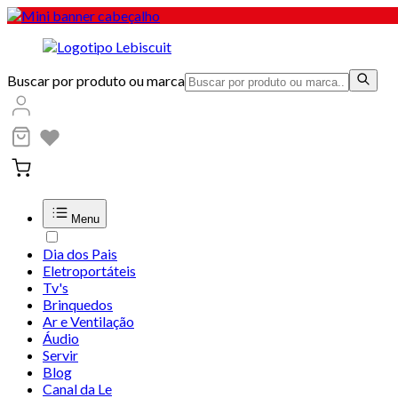
Buscar por produto ou marca
Menu
Dia dos Pais
Eletroportáteis
Tv's
Brinquedos
Ar e Ventilação
Áudio
Servir
Blog
Canal da Le