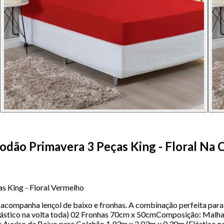
dão Primavera 3 Peças King - Floral Na 
 King - Floral Vermelho
acompanha lençol de baixo e fronhas. A combinação perfeita para
Elástico na volta toda) 02 Fronhas 70cm x 50cmComposição: Mal
ze Avulso de Baixo para Colchão 1,93m x 2,03m x 0,30m (Elástico 