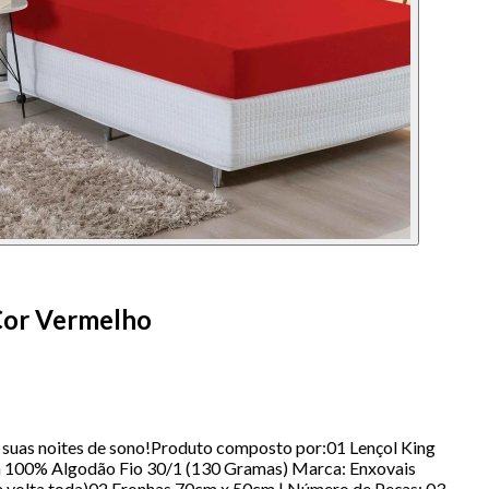
Cor Vermelho
 suas noites de sono!Produto composto por:01 Lençol King
ha 100% Algodão Fio 30/1 (130 Gramas) Marca: Enxovais
na volta toda)02 Fronhas 70cm x 50cm | Número de Peças: 03