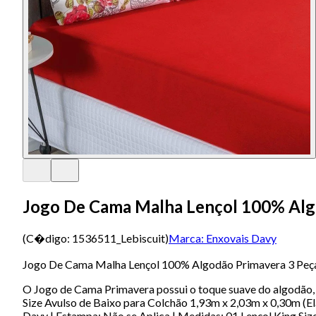
Jogo De Cama Malha Lençol 100% Algo
(C�digo:
1536511_Lebiscuit
)
Marca:
Enxovais Davy
Jogo De Cama Malha Lençol 100% Algodão Primavera 3 Peças
O Jogo de Cama Primavera possui o toque suave do algodão, 
Size Avulso de Baixo para Colchão 1,93m x 2,03m x 0,30m (
Davy | Estampa: Não se Aplica | Medidas: 01 Lençol King Si