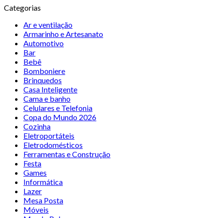
Categorias
Ar e ventilação
Armarinho e Artesanato
Automotivo
Bar
Bebê
Bomboniere
Brinquedos
Casa Inteligente
Cama e banho
Celulares e Telefonia
Copa do Mundo 2026
Cozinha
Eletroportáteis
Eletrodomésticos
Ferramentas e Construção
Festa
Games
Informática
Lazer
Mesa Posta
Móveis