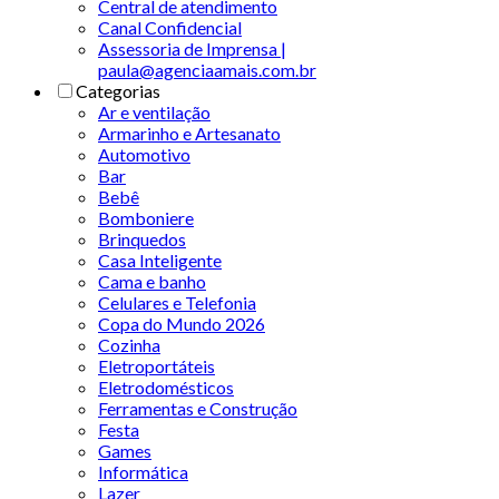
Central de atendimento
Canal Confidencial
Assessoria de Imprensa |
paula@agenciaamais.com.br
Categorias
Ar e ventilação
Armarinho e Artesanato
Automotivo
Bar
Bebê
Bomboniere
Brinquedos
Casa Inteligente
Cama e banho
Celulares e Telefonia
Copa do Mundo 2026
Cozinha
Eletroportáteis
Eletrodomésticos
Ferramentas e Construção
Festa
Games
Informática
Lazer