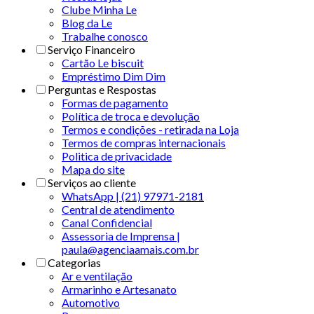
Clube Minha Le
Blog da Le
Trabalhe conosco
Serviço Financeiro
Cartão Le biscuit
Empréstimo Dim Dim
Perguntas e Respostas
Formas de pagamento
Política de troca e devolução
Termos e condições - retirada na Loja
Termos de compras internacionais
Politica de privacidade
Mapa do site
Serviços ao cliente
WhatsApp | (21) 97971-2181
Central de atendimento
Canal Confidencial
Assessoria de Imprensa |
paula@agenciaamais.com.br
Categorias
Ar e ventilação
Armarinho e Artesanato
Automotivo