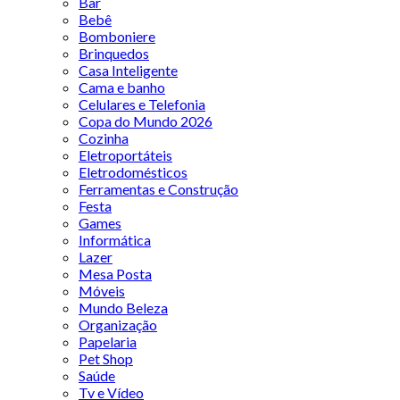
Bar
Bebê
Bomboniere
Brinquedos
Casa Inteligente
Cama e banho
Celulares e Telefonia
Copa do Mundo 2026
Cozinha
Eletroportáteis
Eletrodomésticos
Ferramentas e Construção
Festa
Games
Informática
Lazer
Mesa Posta
Móveis
Mundo Beleza
Organização
Papelaria
Pet Shop
Saúde
Tv e Vídeo