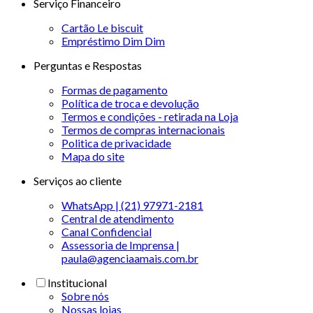
Serviço Financeiro
Cartão Le biscuit
Empréstimo Dim Dim
Perguntas e Respostas
Formas de pagamento
Política de troca e devolução
Termos e condições - retirada na Loja
Termos de compras internacionais
Politica de privacidade
Mapa do site
Serviços ao cliente
WhatsApp | (21) 97971-2181
Central de atendimento
Canal Confidencial
Assessoria de Imprensa |
paula@agenciaamais.com.br
Institucional
Sobre nós
Nossas lojas