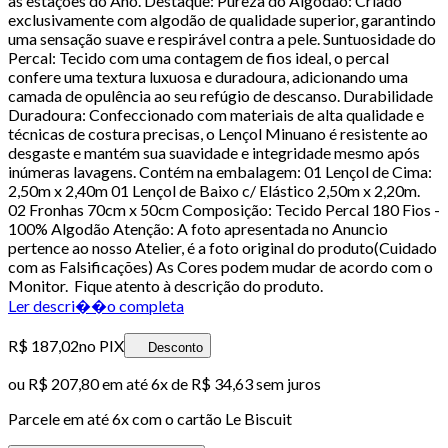
as estações do Ano. Destaque: Pureza do Algodão: Criado
exclusivamente com algodão de qualidade superior, garantindo
uma sensação suave e respirável contra a pele. Suntuosidade do
Percal: Tecido com uma contagem de fios ideal, o percal
confere uma textura luxuosa e duradoura, adicionando uma
camada de opulência ao seu refúgio de descanso. Durabilidade
Duradoura: Confeccionado com materiais de alta qualidade e
técnicas de costura precisas, o Lençol Minuano é resistente ao
desgaste e mantém sua suavidade e integridade mesmo após
inúmeras lavagens. Contém na embalagem: 01 Lençol de Cima:
2,50m x 2,40m 01 Lençol de Baixo c/ Elástico 2,50m x 2,20m.
02 Fronhas 70cm x 50cm Composição: Tecido Percal 180 Fios -
100% Algodão Atenção: A foto apresentada no Anuncio
pertence ao nosso Atelier, é a foto original do produto(Cuidado
com as Falsificações) As Cores podem mudar de acordo com o
Monitor. Fique atento à descrição do produto.
Ler descri��o completa
R$ 187,02
no PIX
Desconto
ou
R$ 207,80
em até
6x de R$ 34,63 sem juros
Parcele em até
6
x com o cartão
Le Biscuit