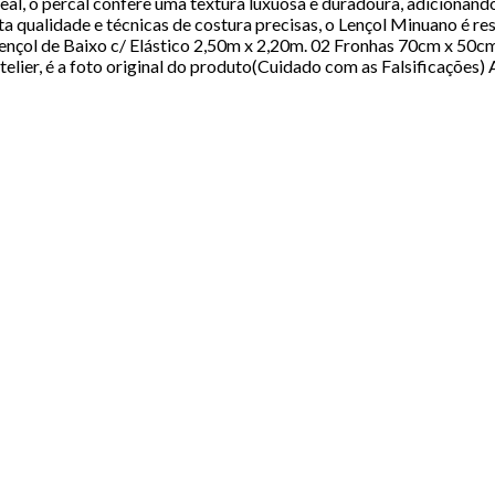
al, o percal confere uma textura luxuosa e duradoura, adicionand
 qualidade e técnicas de costura precisas, o Lençol Minuano é re
nçol de Baixo c/ Elástico 2,50m x 2,20m. 02 Fronhas 70cm x 50c
telier, é a foto original do produto(Cuidado com as Falsificaçõe