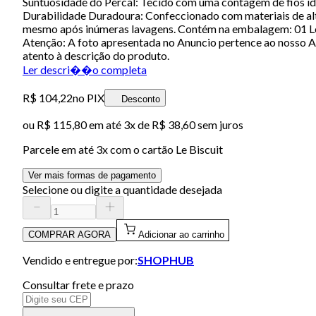
Suntuosidade do Percal: Tecido com uma contagem de fios ide
Durabilidade Duradoura: Confeccionado com materiais de alta
mesmo após inúmeras lavagens. Contém na embalagem: 01 Le
Atenção: A foto apresentada no Anuncio pertence ao nosso A
atento à descrição do produto.
Ler descri��o completa
R$ 104,22
no PIX
Desconto
ou
R$ 115,80
em até
3x de R$ 38,60 sem juros
Parcele em até
3
x com o cartão
Le Biscuit
Ver mais formas de pagamento
Selecione ou digite a quantidade desejada
COMPRAR AGORA
Adicionar ao carrinho
Vendido e entregue por:
SHOPHUB
Consultar frete e prazo