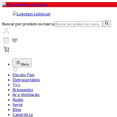
Buscar por produto ou marca
Menu
Dia dos Pais
Eletroportáteis
Tv's
Brinquedos
Ar e Ventilação
Áudio
Servir
Blog
Canal da Le