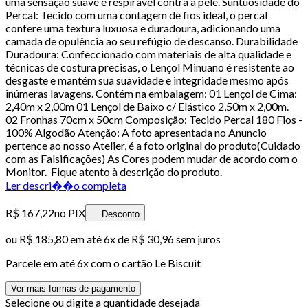
uma sensação suave e respirável contra a pele. Suntuosidade do
Percal: Tecido com uma contagem de fios ideal, o percal
confere uma textura luxuosa e duradoura, adicionando uma
camada de opulência ao seu refúgio de descanso. Durabilidade
Duradoura: Confeccionado com materiais de alta qualidade e
técnicas de costura precisas, o Lençol Minuano é resistente ao
desgaste e mantém sua suavidade e integridade mesmo após
inúmeras lavagens. Contém na embalagem: 01 Lençol de Cima:
2,40m x 2,00m 01 Lençol de Baixo c/ Elástico 2,50m x 2,00m.
02 Fronhas 70cm x 50cm Composição: Tecido Percal 180 Fios -
100% Algodão Atenção: A foto apresentada no Anuncio
pertence ao nosso Atelier, é a foto original do produto(Cuidado
com as Falsificações) As Cores podem mudar de acordo com o
Monitor. Fique atento à descrição do produto.
Ler descri��o completa
R$ 167,22
no PIX
Desconto
ou
R$ 185,80
em até
6x de R$ 30,96 sem juros
Parcele em até
6
x com o cartão
Le Biscuit
Ver mais formas de pagamento
Selecione ou digite a quantidade desejada