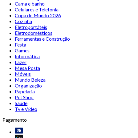
Cama e banho
Celulares e Telefonia
Copa do Mundo 2026
Cozinha
Eletroportáteis
Eletrodomésticos
Ferramentas e Construção
Festa
Games
Informática
Lazer
Mesa Posta
Móveis
Mundo Beleza
Organização
Papelaria
Pet Shop
Saúde
Tv e Vídeo
Pagamento