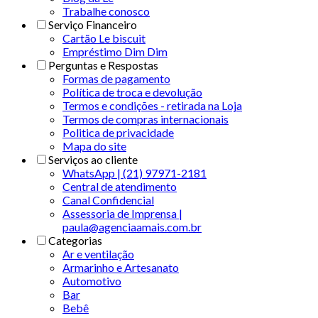
Trabalhe conosco
Serviço Financeiro
Cartão Le biscuit
Empréstimo Dim Dim
Perguntas e Respostas
Formas de pagamento
Política de troca e devolução
Termos e condições - retirada na Loja
Termos de compras internacionais
Politica de privacidade
Mapa do site
Serviços ao cliente
WhatsApp | (21) 97971-2181
Central de atendimento
Canal Confidencial
Assessoria de Imprensa |
paula@agenciaamais.com.br
Categorias
Ar e ventilação
Armarinho e Artesanato
Automotivo
Bar
Bebê