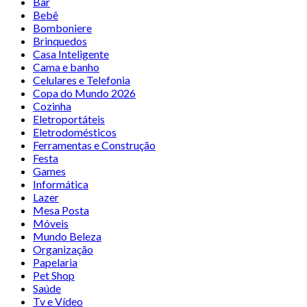
Bar
Bebê
Bomboniere
Brinquedos
Casa Inteligente
Cama e banho
Celulares e Telefonia
Copa do Mundo 2026
Cozinha
Eletroportáteis
Eletrodomésticos
Ferramentas e Construção
Festa
Games
Informática
Lazer
Mesa Posta
Móveis
Mundo Beleza
Organização
Papelaria
Pet Shop
Saúde
Tv e Vídeo