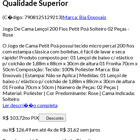
Qualidade Superior
(C�digo:
7908125129213
)
Marca:
Bia Enxovais
Jogo De Cama Lençol 200 Fios Petit Poá Solteiro 02 Peças -
Rose
O Jogo de Cama Petit Poá possui tecido micro percal 200 fios
com estampa clássica com bolinhas, é fácil de lavar e seca
rápido! Produto composto por: 01 Lençol de baixo c/ elástico
p/ colchão de 1,88m x 88cm x 30cm de altura 01 Fronha 70cm x
50cm Composição: Tecido: 100% Poliéster Marca: Bia
Enxovais | Estampa: Não se Aplica | Medidas: 01 Lençol de
baixo c/ elástico p/ colchão de 1,88m x 88cm x 30cm de altura
01 Fronha 70cm x 50cm | Número de Peças: 02 Peças |
Material: Poliéster | Cor Predominante: Rose | Cama Indicada:
Solteiro
Ler descri��o completa
R$ 103,72
no PIX
Desconto
ou
R$ 126,49
em até
4x de R$ 31,62 sem juros