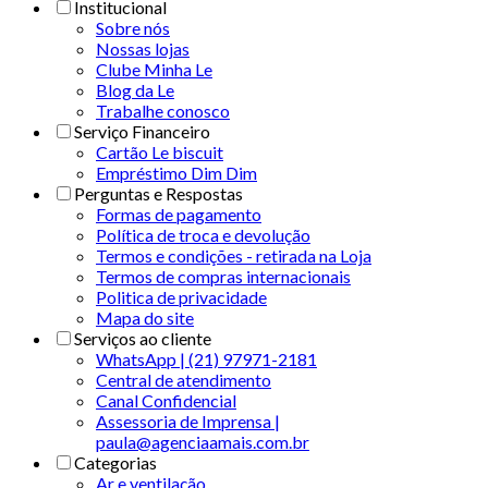
Institucional
Sobre nós
Nossas lojas
Clube Minha Le
Blog da Le
Trabalhe conosco
Serviço Financeiro
Cartão Le biscuit
Empréstimo Dim Dim
Perguntas e Respostas
Formas de pagamento
Política de troca e devolução
Termos e condições - retirada na Loja
Termos de compras internacionais
Politica de privacidade
Mapa do site
Serviços ao cliente
WhatsApp | (21) 97971-2181
Central de atendimento
Canal Confidencial
Assessoria de Imprensa |
paula@agenciaamais.com.br
Categorias
Ar e ventilação