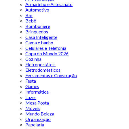
Armarinho e Artesanato
Automotivo
Bar
Bebê
Bomboniere
Brinquedos
Casa Inteligente
Cama e banho
Celulares e Telefonia
Copa do Mundo 2026
Cozinha
Eletroportáteis
Eletrodomésticos
Ferramentas e Construção
Festa
Games
Informática
Lazer
Mesa Posta
Móveis
Mundo Beleza
Organização
Papelaria