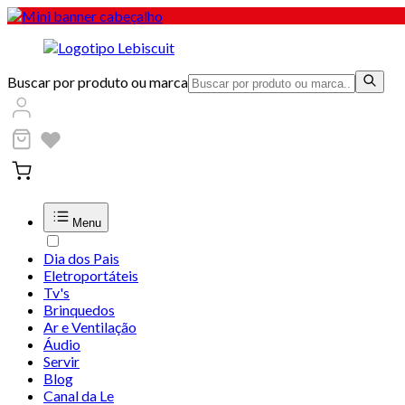
Buscar por produto ou marca
Menu
Dia dos Pais
Eletroportáteis
Tv's
Brinquedos
Ar e Ventilação
Áudio
Servir
Blog
Canal da Le