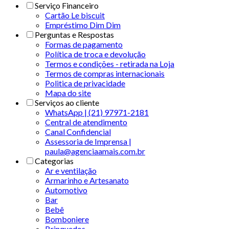
Serviço Financeiro
Cartão Le biscuit
Empréstimo Dim Dim
Perguntas e Respostas
Formas de pagamento
Política de troca e devolução
Termos e condições - retirada na Loja
Termos de compras internacionais
Politica de privacidade
Mapa do site
Serviços ao cliente
WhatsApp | (21) 97971-2181
Central de atendimento
Canal Confidencial
Assessoria de Imprensa |
paula@agenciaamais.com.br
Categorias
Ar e ventilação
Armarinho e Artesanato
Automotivo
Bar
Bebê
Bomboniere
Brinquedos