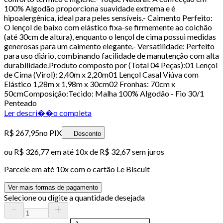
100% Algodão proporciona suavidade extrema e é
hipoalergênica, ideal para peles sensíveis.- Caimento Perfeito:
O lençol de baixo com elástico fixa-se firmemente ao colchão
(até 30cm de altura), enquanto o lençol de cima possui medidas
generosas para um caimento elegante.- Versatilidade: Perfeito
para uso diário, combinando facilidade de manutenção com alta
durabilidade.Produto composto por (Total 04 Peças):01 Lençol
de Cima (Virol): 2,40m x 2,20m01 Lençol Casal Viúva com
Elástico 1,28m x 1,98m x 30cm02 Fronhas: 70cm x
50cmComposição:Tecido: Malha 100% Algodão - Fio 30/1
Penteado
Ler descri��o completa
R$ 267,95
no PIX
Desconto
ou
R$ 326,77
em até
10x de R$ 32,67 sem juros
Parcele em até
10
x com o cartão
Le Biscuit
Ver mais formas de pagamento
Selecione ou digite a quantidade desejada