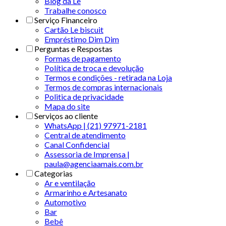
Blog da Le
Trabalhe conosco
Serviço Financeiro
Cartão Le biscuit
Empréstimo Dim Dim
Perguntas e Respostas
Formas de pagamento
Política de troca e devolução
Termos e condições - retirada na Loja
Termos de compras internacionais
Politica de privacidade
Mapa do site
Serviços ao cliente
WhatsApp | (21) 97971-2181
Central de atendimento
Canal Confidencial
Assessoria de Imprensa |
paula@agenciaamais.com.br
Categorias
Ar e ventilação
Armarinho e Artesanato
Automotivo
Bar
Bebê