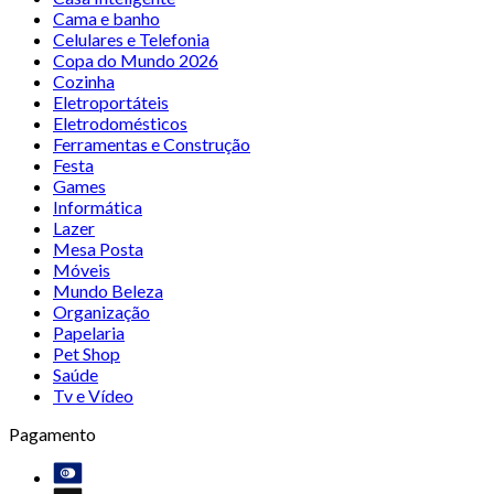
Cama e banho
Celulares e Telefonia
Copa do Mundo 2026
Cozinha
Eletroportáteis
Eletrodomésticos
Ferramentas e Construção
Festa
Games
Informática
Lazer
Mesa Posta
Móveis
Mundo Beleza
Organização
Papelaria
Pet Shop
Saúde
Tv e Vídeo
Pagamento