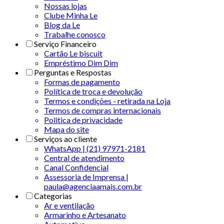
Nossas lojas
Clube Minha Le
Blog da Le
Trabalhe conosco
Serviço Financeiro
Cartão Le biscuit
Empréstimo Dim Dim
Perguntas e Respostas
Formas de pagamento
Política de troca e devolução
Termos e condições - retirada na Loja
Termos de compras internacionais
Politica de privacidade
Mapa do site
Serviços ao cliente
WhatsApp | (21) 97971-2181
Central de atendimento
Canal Confidencial
Assessoria de Imprensa |
paula@agenciaamais.com.br
Categorias
Ar e ventilação
Armarinho e Artesanato