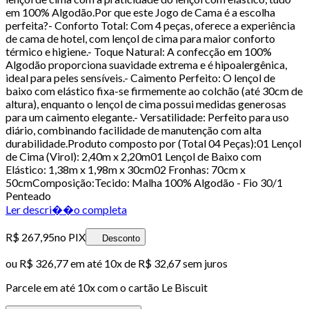
em 100% Algodão.Por que este Jogo de Cama é a escolha
perfeita?- Conforto Total: Com 4 peças, oferece a experiência
de cama de hotel, com lençol de cima para maior conforto
térmico e higiene.- Toque Natural: A confecção em 100%
Algodão proporciona suavidade extrema e é hipoalergênica,
ideal para peles sensíveis.- Caimento Perfeito: O lençol de
baixo com elástico fixa-se firmemente ao colchão (até 30cm de
altura), enquanto o lençol de cima possui medidas generosas
para um caimento elegante.- Versatilidade: Perfeito para uso
diário, combinando facilidade de manutenção com alta
durabilidade.Produto composto por (Total 04 Peças):01 Lençol
de Cima (Virol): 2,40m x 2,20m01 Lençol de Baixo com
Elástico: 1,38m x 1,98m x 30cm02 Fronhas: 70cm x
50cmComposição:Tecido: Malha 100% Algodão - Fio 30/1
Penteado
Ler descri��o completa
R$ 267,95
no PIX
Desconto
ou
R$ 326,77
em até
10x de R$ 32,67 sem juros
Parcele em até
10
x com o cartão
Le Biscuit