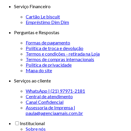
Serviço Financeiro
Cartão Le biscuit
Empréstimo Dim Dim
Perguntas e Respostas
Formas de pagamento
Política de troca e devolução
Termos e condições - retirada na Loja
Termos de compras internacionais
Politica de privacidade
Mapa do site
Serviços ao cliente
WhatsApp | (21) 97971-2181
Central de atendimento
Canal Confidencial
Assessoria de Imprensa |
paula@agenciaamais.com.br
Institucional
Sobre nós