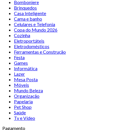
Bomboniere
Brinquedos
Casa Inteligente
Cama e banho
Celulares e Telefonia
Copa do Mundo 2026
Cozinha
Eletroportáteis
Eletrodomésticos
Ferramentas e Construção
Festa
Games
Informática
Lazer
Mesa Posta
Móveis
Mundo Beleza
Organização
Papelaria
Pet Shop
Saúde
Tv e Vídeo
Pagamento