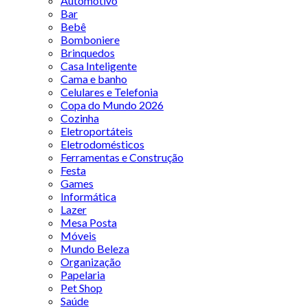
Automotivo
Bar
Bebê
Bomboniere
Brinquedos
Casa Inteligente
Cama e banho
Celulares e Telefonia
Copa do Mundo 2026
Cozinha
Eletroportáteis
Eletrodomésticos
Ferramentas e Construção
Festa
Games
Informática
Lazer
Mesa Posta
Móveis
Mundo Beleza
Organização
Papelaria
Pet Shop
Saúde