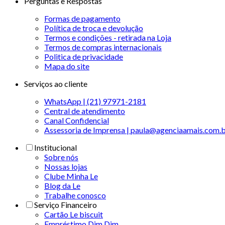
Perguntas e Respostas
Formas de pagamento
Política de troca e devolução
Termos e condições - retirada na Loja
Termos de compras internacionais
Politica de privacidade
Mapa do site
Serviços ao cliente
WhatsApp | (21) 97971-2181
Central de atendimento
Canal Confidencial
Assessoria de Imprensa | paula@agenciaamais.com.
Institucional
Sobre nós
Nossas lojas
Clube Minha Le
Blog da Le
Trabalhe conosco
Serviço Financeiro
Cartão Le biscuit
Empréstimo Dim Dim