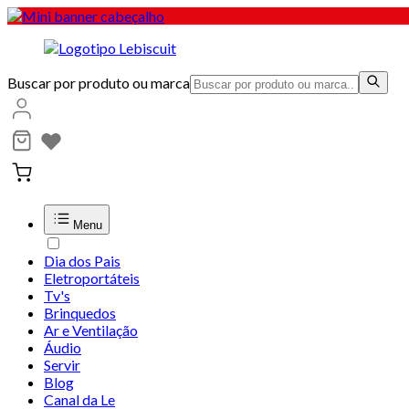
Buscar por produto ou marca
Menu
Dia dos Pais
Eletroportáteis
Tv's
Brinquedos
Ar e Ventilação
Áudio
Servir
Blog
Canal da Le