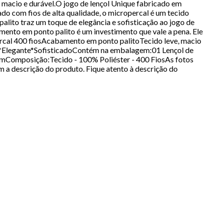
l, macio e durável.O jogo de lençol Unique fabricado em
o com fios de alta qualidade, o micropercal é um tecido
palito traz um toque de elegância e sofisticação ao jogo de
mento em ponto palito é um investimento que vale a pena. Ele
percal 400 fiosAcabamento em ponto palitoTecido leve, macio
el*Elegante*SofisticadoContém na embalagem:01 Lençol de
cmComposição:Tecido - 100% Poliéster - 400 FiosAs fotos
 a descrição do produto. Fique atento à descrição do