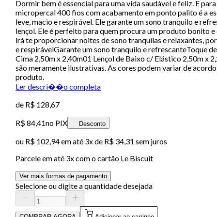
Dormir bem é essencial para uma vida saudável e feliz. E para
micropercal 400 fios com acabamento em ponto palito é a es
leve, macio e respirável. Ele garante um sono tranquilo e ref
lençol. Ele é perfeito para quem procura um produto bonito 
irá te proporcionar noites de sono tranquilas e relaxantes,
e respirávelGarante um sono tranquilo e refrescanteToque 
Cima 2,50m x 2,40m01 Lençol de Baixo c/ Elástico 2,50m x 
são meramente ilustrativas. As cores podem variar de acord
produto.
Ler descri��o completa
de
R$ 128,67
R$ 84,41
no PIX
Desconto
ou
R$ 102,94
em até
3x de R$ 34,31 sem juros
Parcele em até
3
x com o cartão
Le Biscuit
Ver mais formas de pagamento
Selecione ou digite a quantidade desejada
COMPRAR AGORA
Adicionar ao carrinho