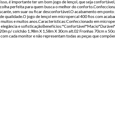
 isso, é importante ter um bom jogo de lençol, que seja confortáve
colha perfeita para quem busca o melhor do conforto.Confeccionad
rescante, sem suar ou ficar desconfortável.O acabamento em ponto 
e de qualidade.O jogo de lençol em micropercal 400 fios com acaba
 por muitos e muitos anos.Características:Confeccionado em micro
de elegância e sofisticaçãoBenefícios:*Confortável*Macio*Duráv
2,20m p/ colchão 1,98m X 1,58m X 30cm alt.02 Fronhas 70cm x 50
o com cada monitor e não representam todas as peças que compõem