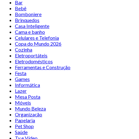
Bar
Bebê
Bomboniere
Brinquedos
Casa Inteligente
Cama e banho
Celulares e Telefonia
Copa do Mundo 2026
Cozinha
Eletroportáteis
Eletrodomésticos
Ferramentas e Construção
Festa
Games
Informática
Lazer
Mesa Posta
Móveis
Mundo Beleza
Organização
Papelaria
Pet Shop
Saúde
Tv e Vídeo