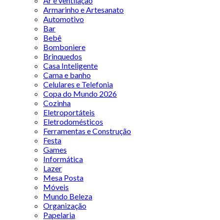
Ar e ventilação
Armarinho e Artesanato
Automotivo
Bar
Bebê
Bomboniere
Brinquedos
Casa Inteligente
Cama e banho
Celulares e Telefonia
Copa do Mundo 2026
Cozinha
Eletroportáteis
Eletrodomésticos
Ferramentas e Construção
Festa
Games
Informática
Lazer
Mesa Posta
Móveis
Mundo Beleza
Organização
Papelaria