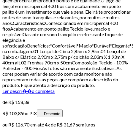
quem procura um produto bonito e de qualidade.O jogo de
lençol em micropercal 400 fios com acabamento em ponto
palito é um investimento que vale a pena. Ele irá te proporcionar
noites de sono tranquilas e relaxantes, por muitos e muitos
anos.Características:Confeccionado em micropercal 400
fiosAcabamento em ponto palitoTecido leve, macio e
respirávelGarante um sono tranquilo e refrescanteToque de
elegância e
sofisticaçãoBenefícios:*Confortável*Macio*Durável*Elegante
na embalagem:01 Lençol de Cima 2,85m x 2,95m01 Lençol de
Baixo c/ Elástico 2,90m x 2,75m p/ colchão 2,03m X 1,93m X
40cm alt.02 Fronhas 70cm x 50cmComposição:Tecido - 100%
Poliéster - 400 FiosAs fotos são meramente ilustrativas. As
cores podem variar de acordo com cada monitor e não
representam todas as peças que compõem a descrição do
produto. Fique atento à descrição do produto.
Ler descri��o completa
de
R$ 158,38
R$ 103,89
no PIX
Desconto
ou
R$ 126,70
em até
4x de R$ 31,67 sem juros