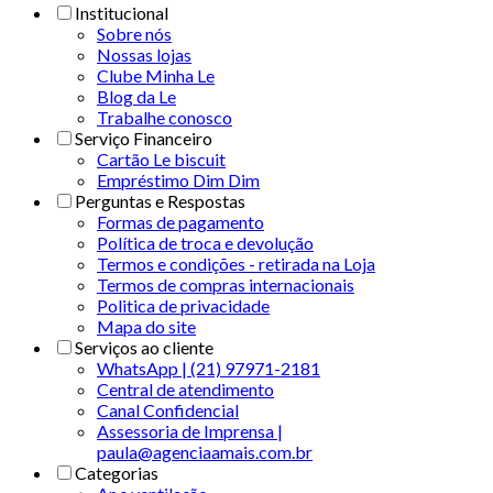
Institucional
Sobre nós
Nossas lojas
Clube Minha Le
Blog da Le
Trabalhe conosco
Serviço Financeiro
Cartão Le biscuit
Empréstimo Dim Dim
Perguntas e Respostas
Formas de pagamento
Política de troca e devolução
Termos e condições - retirada na Loja
Termos de compras internacionais
Politica de privacidade
Mapa do site
Serviços ao cliente
WhatsApp | (21) 97971-2181
Central de atendimento
Canal Confidencial
Assessoria de Imprensa |
paula@agenciaamais.com.br
Categorias