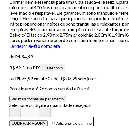
Dormir bem é essencial para uma vida saudável e feliz. E para
micropercal 400 fios com acabamento em ponto palito é a es
leve, macio e respirável. Ele garante um sono tranquilo e ref
lençol. Ele é perfeito para quem procura um produto bonito 
irá te proporcionar noites de sono tranquilas e relaxantes,
e respirávelGarante um sono tranquilo e refrescanteToque 
Baixo c/ Elástico 2,90m x 2,75m p/ colchão 2,03m X 1,93m X
cores podem variar de acordo com cada monitor e não repres
Ler descri��o completa
de
R$ 94,99
R$ 62,31
no PIX
Desconto
ou
R$ 75,99
em até
2x de R$ 37,99 sem juros
Parcele em até
2
x com o cartão
Le Biscuit
Ver mais formas de pagamento
Selecione ou digite a quantidade desejada
COMPRAR AGORA
Adicionar ao carrinho