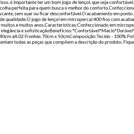
 isso, é importante ter um bom jogo de lençol, que seja confortáve
colha perfeita para quem busca o melhor do conforto.Confeccionad
rescante, sem suar ou ficar desconfortável.O acabamento em ponto 
e de qualidade.O jogo de lençol em micropercal 400 fios com acaba
 por muitos e muitos anos.Características:Confeccionado em micro
de elegância e sofisticaçãoBenefícios:*Confortável*Macio*Duráv
 40cm alt.02 Fronhas 70cm x 50cmComposição:Tecido - 100% Poliés
entam todas as peças que compõem a descrição do produto. Fique 