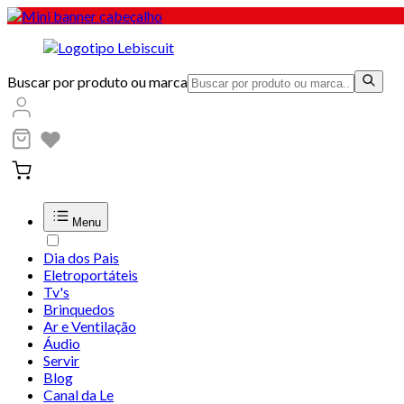
Buscar por produto ou marca
Menu
Dia dos Pais
Eletroportáteis
Tv's
Brinquedos
Ar e Ventilação
Áudio
Servir
Blog
Canal da Le