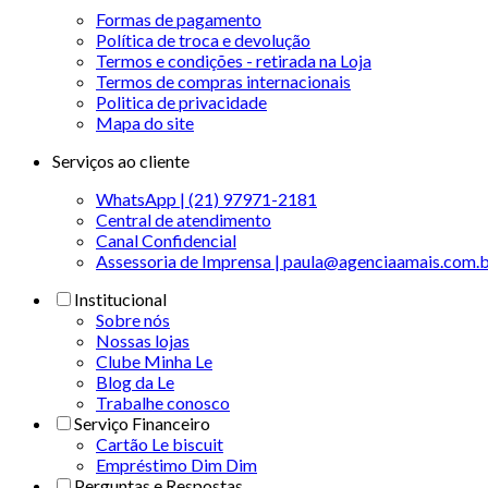
Formas de pagamento
Política de troca e devolução
Termos e condições - retirada na Loja
Termos de compras internacionais
Politica de privacidade
Mapa do site
Serviços ao cliente
WhatsApp | (21) 97971-2181
Central de atendimento
Canal Confidencial
Assessoria de Imprensa | paula@agenciaamais.com.
Institucional
Sobre nós
Nossas lojas
Clube Minha Le
Blog da Le
Trabalhe conosco
Serviço Financeiro
Cartão Le biscuit
Empréstimo Dim Dim
Perguntas e Respostas