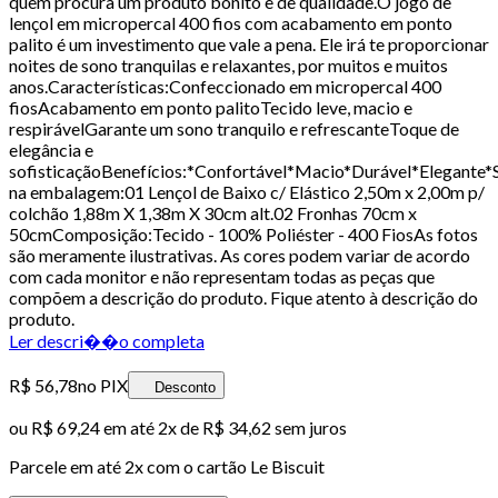
quem procura um produto bonito e de qualidade.O jogo de
lençol em micropercal 400 fios com acabamento em ponto
palito é um investimento que vale a pena. Ele irá te proporcionar
noites de sono tranquilas e relaxantes, por muitos e muitos
anos.Características:Confeccionado em micropercal 400
fiosAcabamento em ponto palitoTecido leve, macio e
respirávelGarante um sono tranquilo e refrescanteToque de
elegância e
sofisticaçãoBenefícios:*Confortável*Macio*Durável*Elegante
na embalagem:01 Lençol de Baixo c/ Elástico 2,50m x 2,00m p/
colchão 1,88m X 1,38m X 30cm alt.02 Fronhas 70cm x
50cmComposição:Tecido - 100% Poliéster - 400 FiosAs fotos
são meramente ilustrativas. As cores podem variar de acordo
com cada monitor e não representam todas as peças que
compõem a descrição do produto. Fique atento à descrição do
produto.
Ler descri��o completa
R$ 56,78
no PIX
Desconto
ou
R$ 69,24
em até
2x de R$ 34,62 sem juros
Parcele em até
2
x com o cartão
Le Biscuit