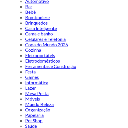
Automotivo
Bar
Bebê
Bomboniere
Brinquedos
Casa Inteligente
Cama e banho
Celulares e Telefonia
Copa do Mundo 2026
Cozinha
Eletroportáteis
Eletrodomésticos
Ferramentas e Construção
Festa
Games
Informática
Lazer
Mesa Posta
Móveis
Mundo Beleza
Organização
Papelaria
Pet Shop
Saúde