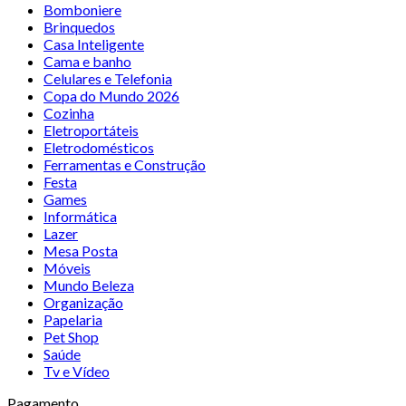
Bomboniere
Brinquedos
Casa Inteligente
Cama e banho
Celulares e Telefonia
Copa do Mundo 2026
Cozinha
Eletroportáteis
Eletrodomésticos
Ferramentas e Construção
Festa
Games
Informática
Lazer
Mesa Posta
Móveis
Mundo Beleza
Organização
Papelaria
Pet Shop
Saúde
Tv e Vídeo
Pagamento