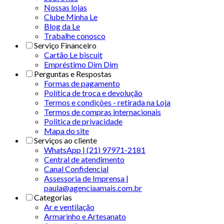
Nossas lojas
Clube Minha Le
Blog da Le
Trabalhe conosco
Serviço Financeiro
Cartão Le biscuit
Empréstimo Dim Dim
Perguntas e Respostas
Formas de pagamento
Política de troca e devolução
Termos e condições - retirada na Loja
Termos de compras internacionais
Politica de privacidade
Mapa do site
Serviços ao cliente
WhatsApp | (21) 97971-2181
Central de atendimento
Canal Confidencial
Assessoria de Imprensa |
paula@agenciaamais.com.br
Categorias
Ar e ventilação
Armarinho e Artesanato