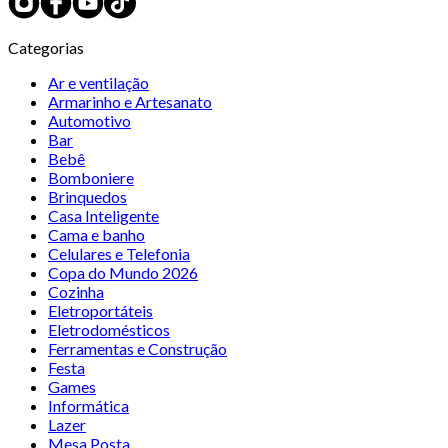
Categorias
Ar e ventilação
Armarinho e Artesanato
Automotivo
Bar
Bebê
Bomboniere
Brinquedos
Casa Inteligente
Cama e banho
Celulares e Telefonia
Copa do Mundo 2026
Cozinha
Eletroportáteis
Eletrodomésticos
Ferramentas e Construção
Festa
Games
Informática
Lazer
Mesa Posta