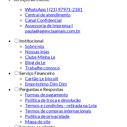
WhatsApp | (21) 97971-2181
Central de atendimento
Canal Confidencial
Assessoria de Imprensa |
paula@agenciaamais.com.br
Institucional
Sobre nós
Nossas lojas
Clube Minha Le
Blog da Le
Trabalhe conosco
Serviço Financeiro
Cartão Le biscuit
Empréstimo Dim Dim
Perguntas e Respostas
Formas de pagamento
Política de troca e devolução
Termos e condições - retirada na Loja
Termos de compras internacionais
Politica de privacidade
Mapa do site
Serviços ao cliente