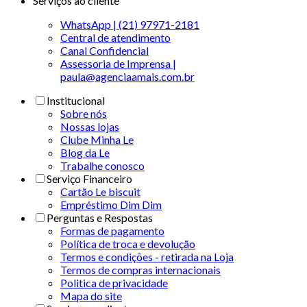
Serviços ao cliente
WhatsApp | (21) 97971-2181
Central de atendimento
Canal Confidencial
Assessoria de Imprensa |
paula@agenciaamais.com.br
Institucional
Sobre nós
Nossas lojas
Clube Minha Le
Blog da Le
Trabalhe conosco
Serviço Financeiro
Cartão Le biscuit
Empréstimo Dim Dim
Perguntas e Respostas
Formas de pagamento
Política de troca e devolução
Termos e condições - retirada na Loja
Termos de compras internacionais
Politica de privacidade
Mapa do site