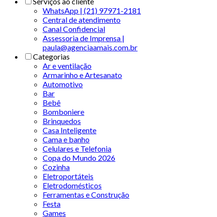
Serviços ao cliente
WhatsApp | (21) 97971-2181
Central de atendimento
Canal Confidencial
Assessoria de Imprensa |
paula@agenciaamais.com.br
Categorias
Ar e ventilação
Armarinho e Artesanato
Automotivo
Bar
Bebê
Bomboniere
Brinquedos
Casa Inteligente
Cama e banho
Celulares e Telefonia
Copa do Mundo 2026
Cozinha
Eletroportáteis
Eletrodomésticos
Ferramentas e Construção
Festa
Games