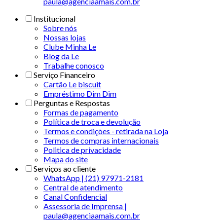
paula@agenciaamais.com.br
Institucional
Sobre nós
Nossas lojas
Clube Minha Le
Blog da Le
Trabalhe conosco
Serviço Financeiro
Cartão Le biscuit
Empréstimo Dim Dim
Perguntas e Respostas
Formas de pagamento
Política de troca e devolução
Termos e condições - retirada na Loja
Termos de compras internacionais
Politica de privacidade
Mapa do site
Serviços ao cliente
WhatsApp | (21) 97971-2181
Central de atendimento
Canal Confidencial
Assessoria de Imprensa |
paula@agenciaamais.com.br