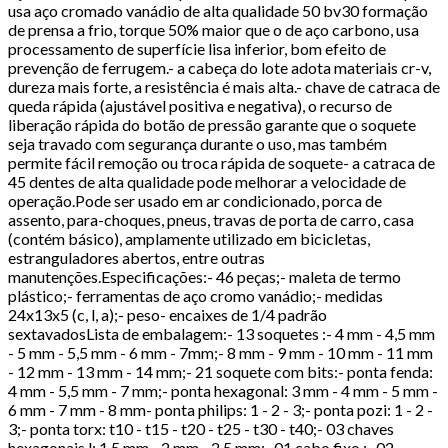
usa aço cromado vanádio de alta qualidade 50 bv30 formação
de prensa a frio, torque 50% maior que o de aço carbono, usa
processamento de superfície lisa inferior, bom efeito de
prevenção de ferrugem.- a cabeça do lote adota materiais cr-v,
dureza mais forte, a resistência é mais alta.- chave de catraca de
queda rápida (ajustável positiva e negativa), o recurso de
liberação rápida do botão de pressão garante que o soquete
seja travado com segurança durante o uso, mas também
permite fácil remoção ou troca rápida de soquete- a catraca de
45 dentes de alta qualidade pode melhorar a velocidade de
operação.Pode ser usado em ar condicionado, porca de
assento, para-choques, pneus, travas de porta de carro, casa
(contém básico), amplamente utilizado em bicicletas,
estranguladores abertos, entre outras
manutenções.Especificações:- 46 peças;- maleta de termo
plástico;- ferramentas de aço cromo vanádio;- medidas
24x13x5 (c, l, a);- peso- encaixes de 1/4 padrão
sextavadosLista de embalagem:- 13 soquetes :- 4 mm - 4,5 mm
- 5 mm - 5,5 mm - 6 mm - 7mm;- 8 mm - 9 mm - 10 mm - 11 mm
- 12 mm - 13 mm - 14 mm;- 21 soquete com bits:- ponta fenda:
4 mm - 5,5 mm - 7 mm;- ponta hexagonal: 3 mm - 4 mm - 5 mm -
6 mm - 7 mm - 8 mm- ponta philips: 1 - 2 - 3;- ponta pozi: 1 - 2 -
3;- ponta torx: t10 - t15 - t20 - t25 - t30 - t40;- 03 chaves
hexagonais l: 1,5 mm - 2 mm - 2,5 mm;- 01 cabo fixo ;- 02