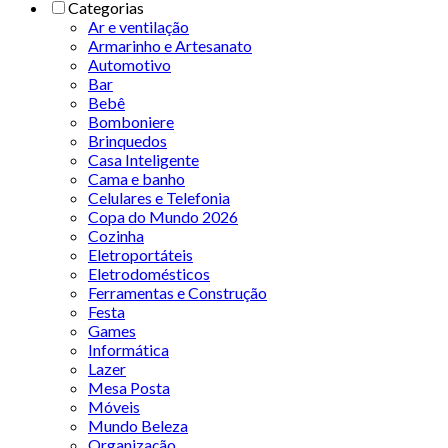
Categorias
Ar e ventilação
Armarinho e Artesanato
Automotivo
Bar
Bebê
Bomboniere
Brinquedos
Casa Inteligente
Cama e banho
Celulares e Telefonia
Copa do Mundo 2026
Cozinha
Eletroportáteis
Eletrodomésticos
Ferramentas e Construção
Festa
Games
Informática
Lazer
Mesa Posta
Móveis
Mundo Beleza
Organização