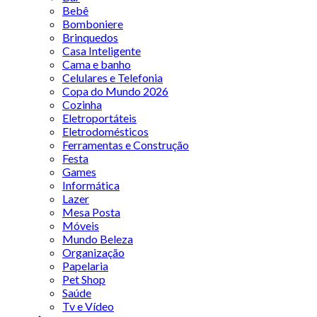
Bebê
Bomboniere
Brinquedos
Casa Inteligente
Cama e banho
Celulares e Telefonia
Copa do Mundo 2026
Cozinha
Eletroportáteis
Eletrodomésticos
Ferramentas e Construção
Festa
Games
Informática
Lazer
Mesa Posta
Móveis
Mundo Beleza
Organização
Papelaria
Pet Shop
Saúde
Tv e Vídeo