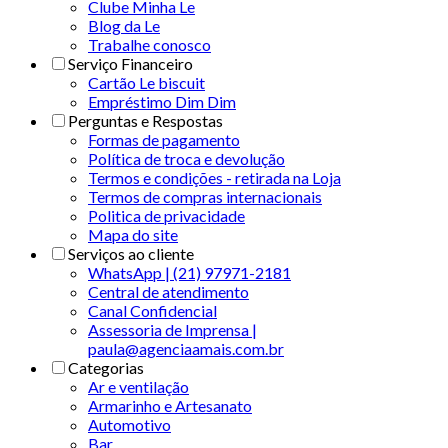
Clube Minha Le
Blog da Le
Trabalhe conosco
Serviço Financeiro
Cartão Le biscuit
Empréstimo Dim Dim
Perguntas e Respostas
Formas de pagamento
Política de troca e devolução
Termos e condições - retirada na Loja
Termos de compras internacionais
Politica de privacidade
Mapa do site
Serviços ao cliente
WhatsApp | (21) 97971-2181
Central de atendimento
Canal Confidencial
Assessoria de Imprensa |
paula@agenciaamais.com.br
Categorias
Ar e ventilação
Armarinho e Artesanato
Automotivo
Bar