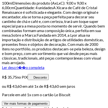
100mlDimensões do produto (AxLxC): 9,00 x 9,00 x
6,00cmQuantidade: 4 unidadesA Xícara de Café de Cristal
Renaissance é sofisticada e elegante. Com design original e
encantador, ela se torna a peça perfeita para decorar seu
cantinho de chá e café e, com certeza, trará um toque super
especial para a mesa posta no momento de servir. Quando bem
combinadas formam uma composição única, perfeita em sua
mesa.Sobre a Marca:Fundada em 2014, a Lyor atua na
importação e distribuição de artigos de utilidades domésticas,
presentes finos e objetos de decoração. Com mais de 2000
itens no portfólio, os produtos destacam-se pela beleza, design
e bom preço, com um sortimento que vai desde peças mais
clássicas, tradicionais, até peças contemporâneas com visual
mais arrojado.
Ler descri��o completa
R$ 35,75
no PIX
Desconto
ou
R$ 43,60
em até 1x de
R$ 43,60
sem juros
Parcele em até
1
x com o cartão
Le Biscuit
Ver mais formas de pagamento