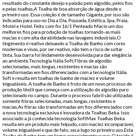
resultado do constante desejo e paixão pelo algodão, pelos fios
e pelas toalhas.A Toalha de boa absorção de água desde o
primeiro uso. Essa coleção é de tamanho Gigante, por isso são
indicadas para uso no Dia a Dia, Pousada, Estética, Spa, Praia,
Motel e Hotel. Feito com fio 16/1 Penteado Macio um dos
melhores fios para produção de toalhas tornando-as mais
macias e com alta durabilidade nas lavagens industriais.O
tingimento é reativo deixando a Toalha de Banho com cores
modernas e vivas, por ser reativo, não tem o risco de soltar
tinta. Sua barra foi lindamente desenvolvida para dar elegância
ao ambiente.Tecnologia Itália Soft:Fibras de algodão
selecionadas, mais longas, resistentes e macias são
transformadas em fios diferenciados com a tecnologia Itália
Soft e resulta em toalhas de banho de maciez e volume
inigualáveis. A toalha de Banho é fruto de um novo processo de
produção têxtil que começa com a utilização do algodão puro
selecionado no campo. Durante o processo fabril são utilizadas
somente fibras selecionadas, mais longas, resistentes e
macias.As fibras são transformadas em fios diferenciados com
a nova tecnologia exclusiva e inovadora da Toalhas Beka. Isso
associado a já conhecida tecnologia SoftMax Toalhas Beka
resulta em um produto mais felpudo, com maciez incomparável,
volume inigualável e que de fato, seca logo no primeiro uso.Esta
Toalha de Banho tem um toque especialmente suave. O tecido é