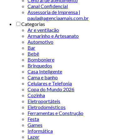
Central de atendimento
Canal Confidencial
Assessoria de Imprensa |
paula@agenciaamais.com.br
Categorias
Ar e ventilação
Armarinho e Artesanato
Automotivo
Bar
Bebê
Bomboniere
Brinquedos
Casa Inteligente
Cama e banho
Celulares e Telefonia
Copa do Mundo 2026
Cozinha
Eletroportáteis
Eletrodomésticos
Ferramentas e Construção
Festa
Games
Informática
Lazer