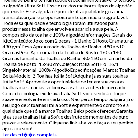
o algodão Ultra Soft. Esse é um dos melhores tipos de algodão
que existe. Esse algodão é puro de alta qualidade gera uma
ótima absorção, e proporciona um toque macio e agradável.
Toda essa qualidade e tecnologia foram utilizados para
produzir essa toalha que envolve e acaricia a sua pele. A
composição da toalha é 100% algodão.Informações Gerais do
Kit:Conteúdo: Jogo com 2 peças - 1 Banho 1 RostoGramatura:
430 g/m²Peso Aproximado da Toalha de Banho: 490 a 510
GramasPeso Aproximado da Toalha de Rosto: 160 a 180
GramasTamanho da Toalha de Banho: 80x150 cmTamanho da
Toalha de Rosto: 45x80 cmColeção: Itália SoftFio: 16/1
SingeloMaterial: 100% AlgodãoEspecificações:Marca: Toalhas
BekaModelo: 2 Toalhas Itália SoftAdquira já as suas toalhas
Itália Soft! Aproveite a oportunidade de ter em sua casa as
toalhas mais macias, volumosas e absorventes do mercado.
Com a tecnologia exclusiva Itália Soft, você sentirá o toque
suave e envolvente em cada uso. Não perca tempo, adquira já o
seu jogo de 2 toalhas Itália Soft e experimente o conforto e a
qualidade que só a marca Toalhas Beka pode oferecer.Garanta
já as suas toalhas Itália Soft e desfrute de momentos de puro
prazer e relaxamento. Clique no link abaixo e faça o seu pedido
agora mesmo!
Ler descri��o completa