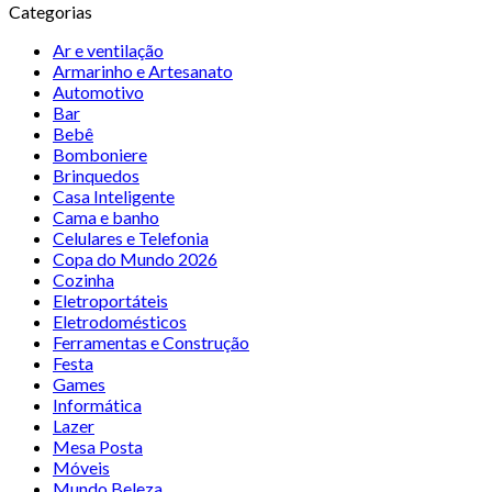
Categorias
Ar e ventilação
Armarinho e Artesanato
Automotivo
Bar
Bebê
Bomboniere
Brinquedos
Casa Inteligente
Cama e banho
Celulares e Telefonia
Copa do Mundo 2026
Cozinha
Eletroportáteis
Eletrodomésticos
Ferramentas e Construção
Festa
Games
Informática
Lazer
Mesa Posta
Móveis
Mundo Beleza