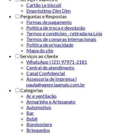
Cartão Le biscuit
Empréstimo Dim Dim
Perguntas e Respostas
Formas de pagamento
Política de troca e devolução
Termos e condições - retirada na Loja
Termos de compras internacionais
Politica de privacidade
Mapa do site
Serviços ao cliente
WhatsApp | (21) 97971-2181
Central de atendimento
Canal Confidencial
Assessoria de Imprensa |
paula@agenciaamais.com.br
Categorias
Ar e ventilação
Armarinho e Artesanato
Automotivo
Bar
Bebê
Bomboniere
Brinquedos