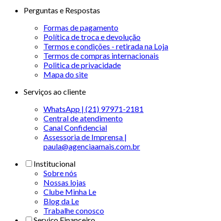
Perguntas e Respostas
Formas de pagamento
Política de troca e devolução
Termos e condições - retirada na Loja
Termos de compras internacionais
Politica de privacidade
Mapa do site
Serviços ao cliente
WhatsApp | (21) 97971-2181
Central de atendimento
Canal Confidencial
Assessoria de Imprensa |
paula@agenciaamais.com.br
Institucional
Sobre nós
Nossas lojas
Clube Minha Le
Blog da Le
Trabalhe conosco
Serviço Financeiro