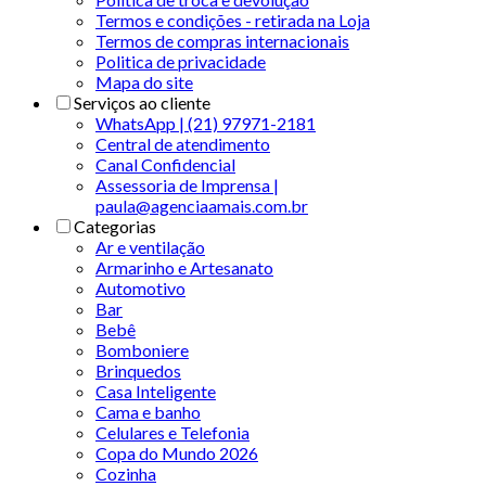
Termos e condições - retirada na Loja
Termos de compras internacionais
Politica de privacidade
Mapa do site
Serviços ao cliente
WhatsApp | (21) 97971-2181
Central de atendimento
Canal Confidencial
Assessoria de Imprensa |
paula@agenciaamais.com.br
Categorias
Ar e ventilação
Armarinho e Artesanato
Automotivo
Bar
Bebê
Bomboniere
Brinquedos
Casa Inteligente
Cama e banho
Celulares e Telefonia
Copa do Mundo 2026
Cozinha