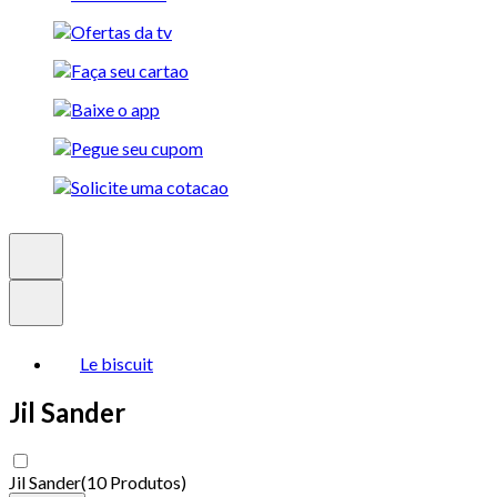
Le biscuit
Jil Sander
Jil Sander
(
10 Produtos
)