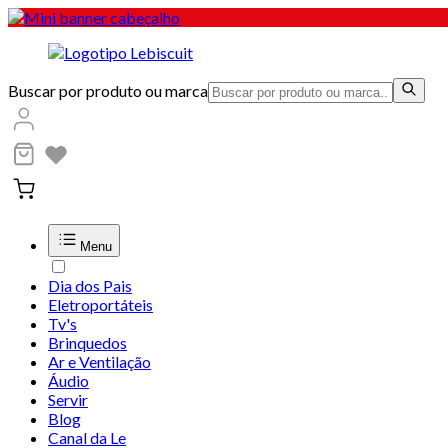
Buscar por produto ou marca
Menu
Dia dos Pais
Eletroportáteis
Tv's
Brinquedos
Ar e Ventilação
Áudio
Servir
Blog
Canal da Le