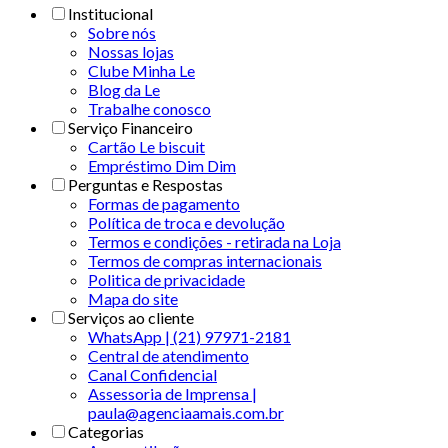
Institucional
Sobre nós
Nossas lojas
Clube Minha Le
Blog da Le
Trabalhe conosco
Serviço Financeiro
Cartão Le biscuit
Empréstimo Dim Dim
Perguntas e Respostas
Formas de pagamento
Política de troca e devolução
Termos e condições - retirada na Loja
Termos de compras internacionais
Politica de privacidade
Mapa do site
Serviços ao cliente
WhatsApp | (21) 97971-2181
Central de atendimento
Canal Confidencial
Assessoria de Imprensa |
paula@agenciaamais.com.br
Categorias