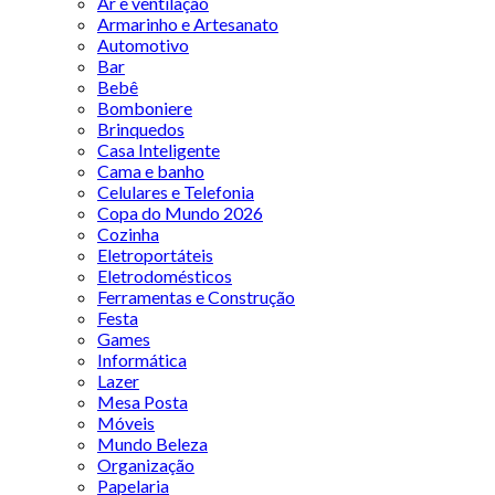
Ar e ventilação
Armarinho e Artesanato
Automotivo
Bar
Bebê
Bomboniere
Brinquedos
Casa Inteligente
Cama e banho
Celulares e Telefonia
Copa do Mundo 2026
Cozinha
Eletroportáteis
Eletrodomésticos
Ferramentas e Construção
Festa
Games
Informática
Lazer
Mesa Posta
Móveis
Mundo Beleza
Organização
Papelaria