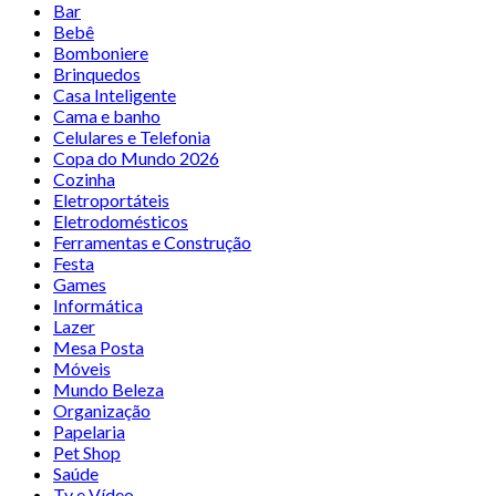
Bar
Bebê
Bomboniere
Brinquedos
Casa Inteligente
Cama e banho
Celulares e Telefonia
Copa do Mundo 2026
Cozinha
Eletroportáteis
Eletrodomésticos
Ferramentas e Construção
Festa
Games
Informática
Lazer
Mesa Posta
Móveis
Mundo Beleza
Organização
Papelaria
Pet Shop
Saúde
Tv e Vídeo