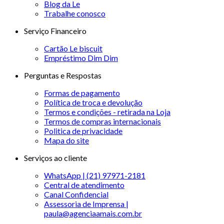
Blog da Le
Trabalhe conosco
Serviço Financeiro
Cartão Le biscuit
Empréstimo Dim Dim
Perguntas e Respostas
Formas de pagamento
Política de troca e devolução
Termos e condições - retirada na Loja
Termos de compras internacionais
Politica de privacidade
Mapa do site
Serviços ao cliente
WhatsApp | (21) 97971-2181
Central de atendimento
Canal Confidencial
Assessoria de Imprensa |
paula@agenciaamais.com.br