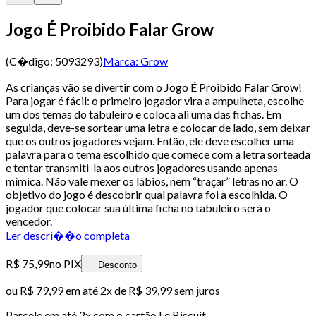
Jogo É Proibido Falar Grow
(C�digo:
5093293
)
Marca:
Grow
As crianças vão se divertir com o Jogo É Proibido Falar Grow!
Para jogar é fácil: o primeiro jogador vira a ampulheta, escolhe
um dos temas do tabuleiro e coloca ali uma das fichas. Em
seguida, deve-se sortear uma letra e colocar de lado, sem deixar
que os outros jogadores vejam. Então, ele deve escolher uma
palavra para o tema escolhido que comece com a letra sorteada
e tentar transmiti-la aos outros jogadores usando apenas
mímica. Não vale mexer os lábios, nem “traçar” letras no ar. O
objetivo do jogo é descobrir qual palavra foi a escolhida. O
jogador que colocar sua última ficha no tabuleiro será o
vencedor.
Ler descri��o completa
R$ 75,99
no PIX
Desconto
ou
R$ 79,99
em até
2x de R$ 39,99 sem juros
Parcele em até
2
x com o cartão
Le Biscuit