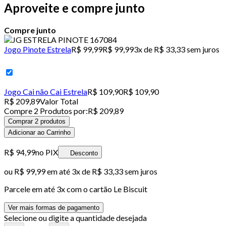
Aproveite e compre junto
Compre junto
Jogo Pinote Estrela
R$ 99,99
R$ 99,99
3x de R$ 33,33 sem juros
Jogo Cai não Cai Estrela
R$ 109,90
R$ 109,90
R$ 209,89
Valor Total
Compre
2
Produto
s
por:
R$ 209,89
Comprar 2 produtos
Adicionar ao Carrinho
R$ 94,99
no PIX
Desconto
ou
R$ 99,99
em até
3x de R$ 33,33 sem juros
Parcele em até
3
x com o cartão
Le Biscuit
Ver mais formas de pagamento
Selecione ou digite a quantidade desejada