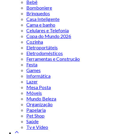
Bebê
Bomboniere
Brinquedos
Casa Inteligente
Cama e banho
Celulares e Telefonia
Copa do Mundo 2026
Cozinha
Eletroportáteis
Eletrodomésticos
Ferramentas e Construção
Festa
Games
Informática
Lazer
Mesa Posta
Móveis
Mundo Beleza
Organização
Papelaria
Pet Shop
Saúde
Tv e Vídeo