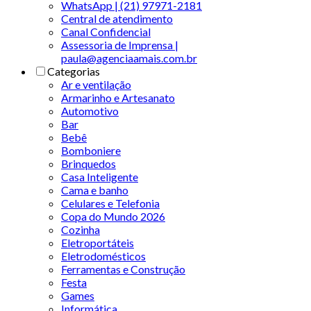
WhatsApp | (21) 97971-2181
Central de atendimento
Canal Confidencial
Assessoria de Imprensa |
paula@agenciaamais.com.br
Categorias
Ar e ventilação
Armarinho e Artesanato
Automotivo
Bar
Bebê
Bomboniere
Brinquedos
Casa Inteligente
Cama e banho
Celulares e Telefonia
Copa do Mundo 2026
Cozinha
Eletroportáteis
Eletrodomésticos
Ferramentas e Construção
Festa
Games
Informática