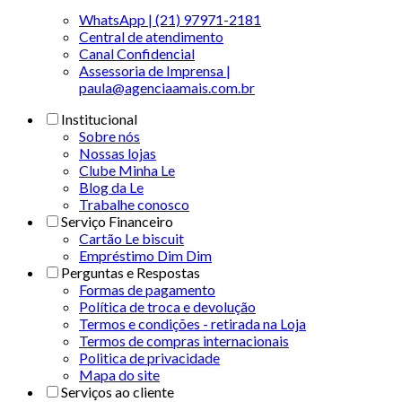
WhatsApp | (21) 97971-2181
Central de atendimento
Canal Confidencial
Assessoria de Imprensa |
paula@agenciaamais.com.br
Institucional
Sobre nós
Nossas lojas
Clube Minha Le
Blog da Le
Trabalhe conosco
Serviço Financeiro
Cartão Le biscuit
Empréstimo Dim Dim
Perguntas e Respostas
Formas de pagamento
Política de troca e devolução
Termos e condições - retirada na Loja
Termos de compras internacionais
Politica de privacidade
Mapa do site
Serviços ao cliente