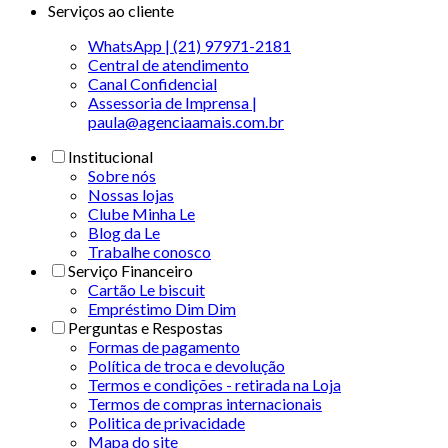
Serviços ao cliente
WhatsApp | (21) 97971-2181
Central de atendimento
Canal Confidencial
Assessoria de Imprensa |
paula@agenciaamais.com.br
Institucional
Sobre nós
Nossas lojas
Clube Minha Le
Blog da Le
Trabalhe conosco
Serviço Financeiro
Cartão Le biscuit
Empréstimo Dim Dim
Perguntas e Respostas
Formas de pagamento
Política de troca e devolução
Termos e condições - retirada na Loja
Termos de compras internacionais
Politica de privacidade
Mapa do site