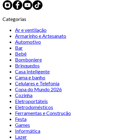
Categorias
Ar e ventilação
Armarinho e Artesanato
Automotivo
Bar
Bebê
Bomboniere
Brinquedos
Casa Inteligente
Cama e banho
Celulares e Telefonia
Copa do Mundo 2026
Cozinha
Eletroportáteis
Eletrodomésticos
Ferramentas e Construção
Festa
Games
Informática
Lazer