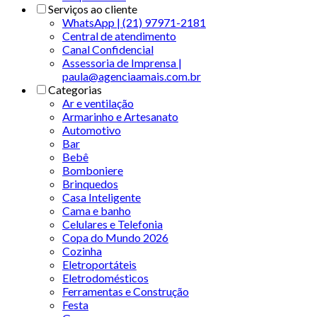
Serviços ao cliente
WhatsApp | (21) 97971-2181
Central de atendimento
Canal Confidencial
Assessoria de Imprensa |
paula@agenciaamais.com.br
Categorias
Ar e ventilação
Armarinho e Artesanato
Automotivo
Bar
Bebê
Bomboniere
Brinquedos
Casa Inteligente
Cama e banho
Celulares e Telefonia
Copa do Mundo 2026
Cozinha
Eletroportáteis
Eletrodomésticos
Ferramentas e Construção
Festa