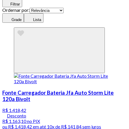
Filtrar
Ordernar por:
Grade
Lista
Fonte Carregador Bateria Jfa Auto Storm Lite
120a Bivolt
R$ 1.418,42
Desconto
R$ 1.163,10
no PIX
ou
R$ 1.418,42
em até
10x de R$ 141,84 sem juros