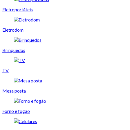
Eletroportáteis
Eletrodom
Brinquedos
TV
Mesa posta
Forno e fogão