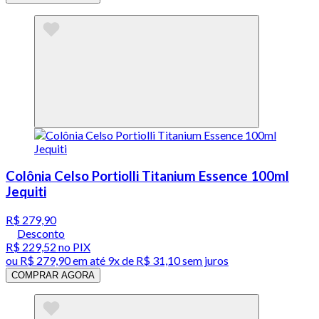
Colônia Celso Portiolli Titanium Essence 100ml
Jequiti
R$ 279,90
Desconto
R$ 229,52
no PIX
ou
R$ 279,90
em até
9x de R$ 31,10 sem juros
COMPRAR AGORA