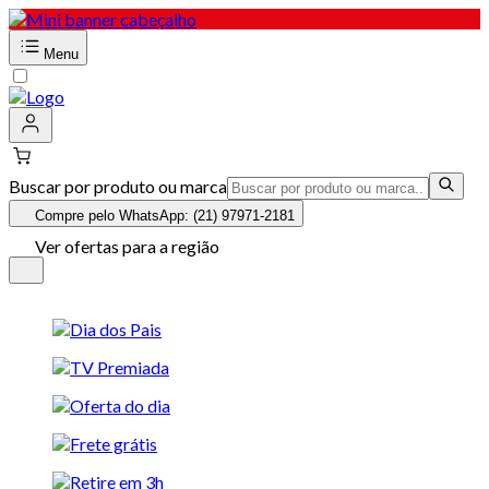
Menu
Buscar por produto ou marca
Compre pelo WhatsApp: (21) 97971-2181
Ver ofertas para a região