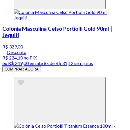
Colônia Masculina Celso Portiolli Gold 90ml |
Jequiti
R$ 329,00
Desconto
R$ 224,10
no PIX
ou
R$ 249,00
em até
8x de R$ 31,12 sem juros
COMPRAR AGORA