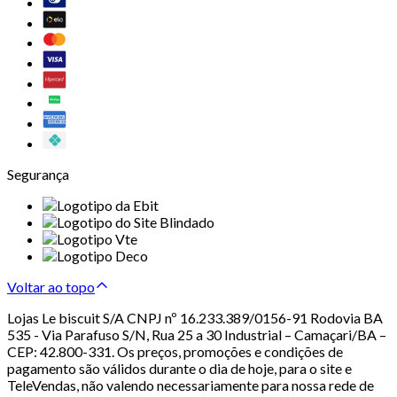
Segurança
Voltar ao topo
Lojas Le biscuit S/A CNPJ nº 16.233.389/0156-91 Rodovia BA
535 - Via Parafuso S/N, Rua 25 a 30 Industrial – Camaçari/BA –
CEP: 42.800-331. Os preços, promoções e condições de
pagamento são válidos durante o dia de hoje, para o site e
TeleVendas, não valendo necessariamente para nossa rede de