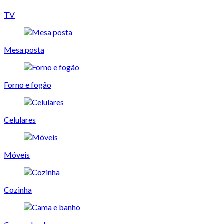
TV
Mesa posta
Forno e fogão
Celulares
Móveis
Cozinha