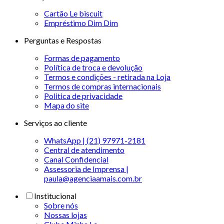
Cartão Le biscuit
Empréstimo Dim Dim
Perguntas e Respostas
Formas de pagamento
Política de troca e devolução
Termos e condições - retirada na Loja
Termos de compras internacionais
Politica de privacidade
Mapa do site
Serviços ao cliente
WhatsApp | (21) 97971-2181
Central de atendimento
Canal Confidencial
Assessoria de Imprensa |
paula@agenciaamais.com.br
Institucional
Sobre nós
Nossas lojas