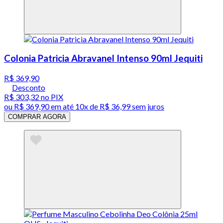
Colonia Patricia Abravanel Intenso 90ml Jequiti
R$ 369,90
Desconto
R$ 303,32
no PIX
ou
R$ 369,90
em até
10x de R$ 36,99 sem juros
COMPRAR AGORA