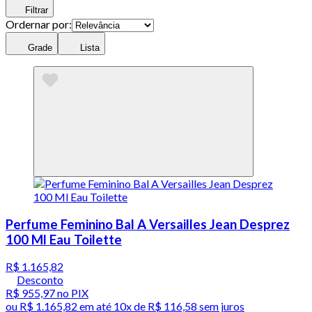
Filtrar
Ordernar por:
Grade
Lista
Perfume Feminino Bal A Versailles Jean Desprez
100 Ml Eau Toilette
R$ 1.165,82
Desconto
R$ 955,97
no PIX
ou
R$ 1.165,82
em até
10x de R$ 116,58 sem juros