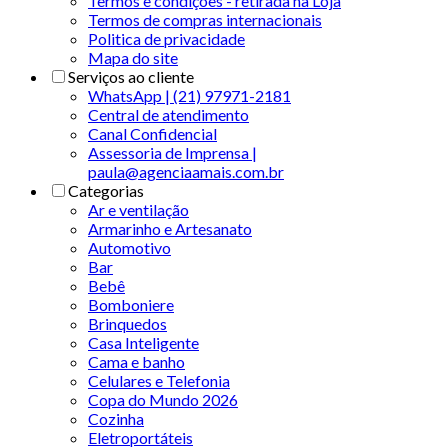
Termos e condições - retirada na Loja
Termos de compras internacionais
Politica de privacidade
Mapa do site
Serviços ao cliente
WhatsApp | (21) 97971-2181
Central de atendimento
Canal Confidencial
Assessoria de Imprensa |
paula@agenciaamais.com.br
Categorias
Ar e ventilação
Armarinho e Artesanato
Automotivo
Bar
Bebê
Bomboniere
Brinquedos
Casa Inteligente
Cama e banho
Celulares e Telefonia
Copa do Mundo 2026
Cozinha
Eletroportáteis