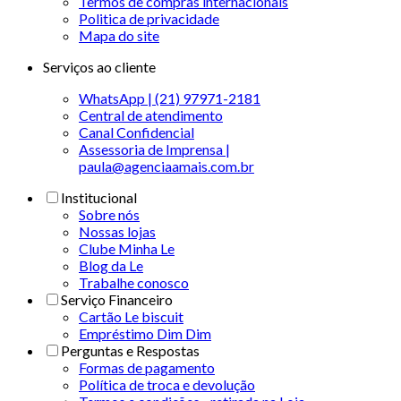
Termos de compras internacionais
Politica de privacidade
Mapa do site
Serviços ao cliente
WhatsApp | (21) 97971-2181
Central de atendimento
Canal Confidencial
Assessoria de Imprensa |
paula@agenciaamais.com.br
Institucional
Sobre nós
Nossas lojas
Clube Minha Le
Blog da Le
Trabalhe conosco
Serviço Financeiro
Cartão Le biscuit
Empréstimo Dim Dim
Perguntas e Respostas
Formas de pagamento
Política de troca e devolução