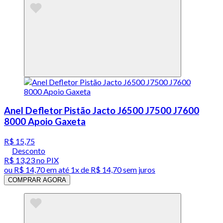
Anel Defletor Pistão Jacto J6500 J7500 J7600
8000 Apoio Gaxeta
R$ 15,75
Desconto
R$ 13,23
no PIX
ou
R$ 14,70
em até 1x de
R$ 14,70
sem juros
COMPRAR AGORA