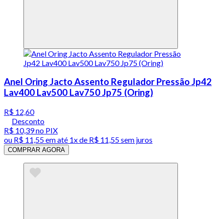
Anel Oring Jacto Assento Regulador Pressão Jp42
Lav400 Lav500 Lav750 Jp75 (Oring)
R$ 12,60
Desconto
R$ 10,39
no PIX
ou
R$ 11,55
em até 1x de
R$ 11,55
sem juros
COMPRAR AGORA