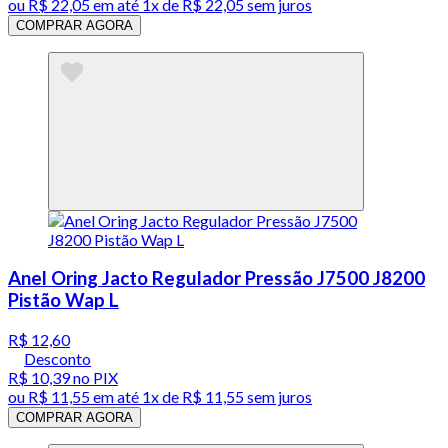
ou
R$ 22,05
em até 1x de
R$ 22,05
sem juros
COMPRAR AGORA
Anel Oring Jacto Regulador Pressão J7500 J8200
Pistão Wap L
R$ 12,60
Desconto
R$ 10,39
no PIX
ou
R$ 11,55
em até 1x de
R$ 11,55
sem juros
COMPRAR AGORA