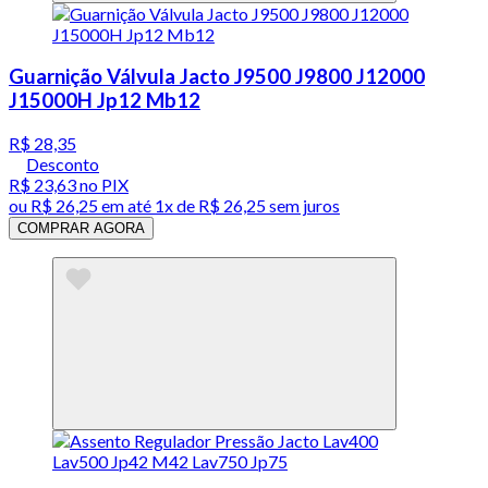
Guarnição Válvula Jacto J9500 J9800 J12000
J15000H Jp12 Mb12
R$ 28,35
Desconto
R$ 23,63
no PIX
ou
R$ 26,25
em até 1x de
R$ 26,25
sem juros
COMPRAR AGORA