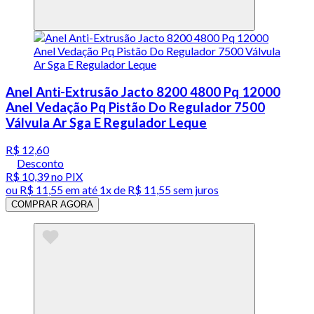
Anel Anti-Extrusão Jacto 8200 4800 Pq 12000
Anel Vedação Pq Pistão Do Regulador 7500
Válvula Ar Sga E Regulador Leque
R$ 12,60
Desconto
R$ 10,39
no PIX
ou
R$ 11,55
em até 1x de
R$ 11,55
sem juros
COMPRAR AGORA