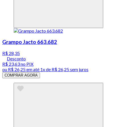
Grampo Jacto 663.682
R$ 28,35
Desconto
R$ 23,63
no PIX
ou
R$ 26,25
em até 1x de
R$ 26,25
sem juros
COMPRAR AGORA