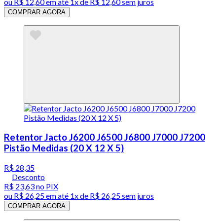
ou
R$ 12,60
em até 1x de
R$ 12,60
sem juros
COMPRAR AGORA
Retentor Jacto J6200 J6500 J6800 J7000 J7200
Pistão Medidas (20 X 12 X 5)
R$ 28,35
Desconto
R$ 23,63
no PIX
ou
R$ 26,25
em até 1x de
R$ 26,25
sem juros
COMPRAR AGORA