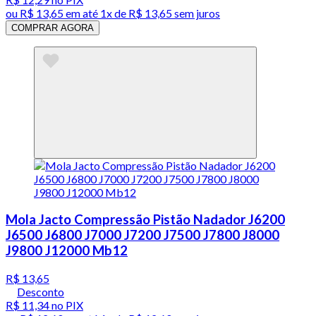
ou
R$ 13,65
em até 1x de
R$ 13,65
sem juros
COMPRAR AGORA
Mola Jacto Compressão Pistão Nadador J6200
J6500 J6800 J7000 J7200 J7500 J7800 J8000
J9800 J12000 Mb12
R$ 13,65
Desconto
R$ 11,34
no PIX