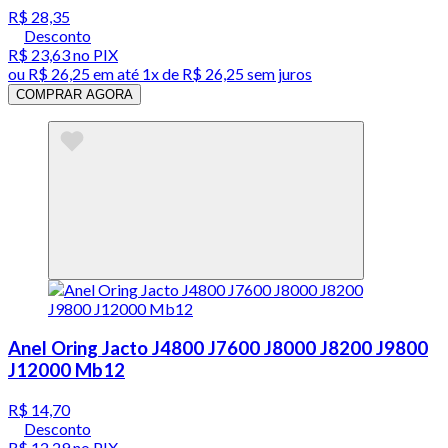
R$ 28,35
Desconto
R$ 23,63
no PIX
ou
R$ 26,25
em até 1x de
R$ 26,25
sem juros
COMPRAR AGORA
Anel Oring Jacto J4800 J7600 J8000 J8200 J9800
J12000 Mb12
R$ 14,70
Desconto
R$ 12,29
no PIX