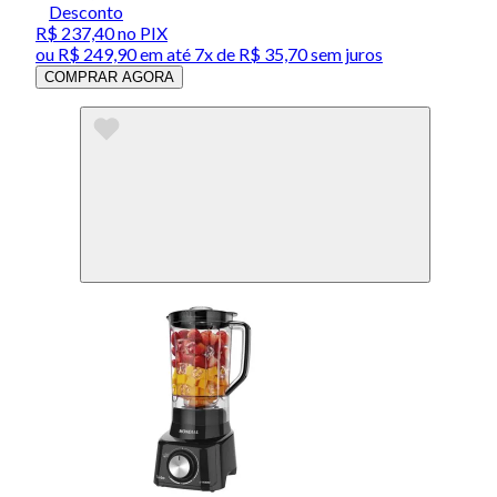
Desconto
R$ 237,40
no PIX
ou
R$ 249,90
em até
7x de R$ 35,70 sem juros
COMPRAR AGORA