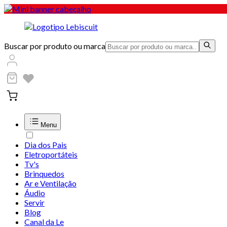
Buscar por produto ou marca
Menu
Dia dos Pais
Eletroportáteis
Tv's
Brinquedos
Ar e Ventilação
Áudio
Servir
Blog
Canal da Le