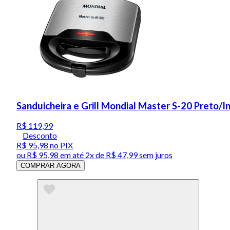
Sanduicheira e Grill Mondial Master S-20 Preto/
R$ 119,99
Desconto
R$ 95,98
no PIX
ou
R$ 95,98
em até
2x de R$ 47,99 sem juros
COMPRAR AGORA