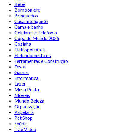
Bebê
Bomboniere
Brinquedos
Casa Inteligente
Cama e banho
Celulares e Telefonia
Copa do Mundo 2026
Cozinha
Eletroportáteis
Eletrodomésticos
Ferramentas e Construção
Festa
Games
Informática
Lazer
Mesa Posta
Móveis
Mundo Beleza
Organização
Papelaria
Pet Shop
Saúde
Tv e Vídeo