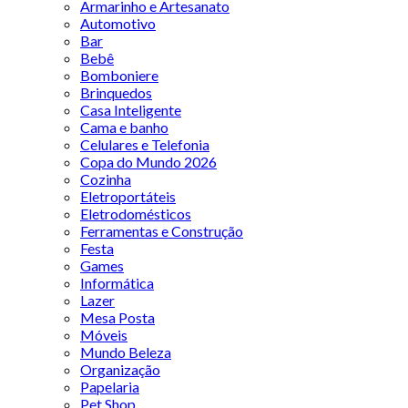
Armarinho e Artesanato
Automotivo
Bar
Bebê
Bomboniere
Brinquedos
Casa Inteligente
Cama e banho
Celulares e Telefonia
Copa do Mundo 2026
Cozinha
Eletroportáteis
Eletrodomésticos
Ferramentas e Construção
Festa
Games
Informática
Lazer
Mesa Posta
Móveis
Mundo Beleza
Organização
Papelaria
Pet Shop