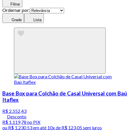
Filtrar
Ordernar por:
Grade
Lista
Base Box para Colchão de Casal Universal com Baú
Itaflex
R$ 2.552,43
Desconto
R$ 1.119,78
no PIX
ou
R$ 1.230,53
em até
10x de R$ 123,05 sem juros