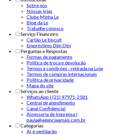
Sobre nós
Nossas lojas
Clube Minha Le
Blog da Le
Trabalhe conosco
Serviço Financeiro
Cartão Le biscuit
Empréstimo Dim Dim
Perguntas e Respostas
Formas de pagamento
Política de troca e devolução
Termos e condições - retirada na Loja
Termos de compras internacionais
Politica de privacidade
Mapa do site
Serviços ao cliente
WhatsApp | (21) 97971-2181
Central de atendimento
Canal Confidencial
Assessoria de Imprensa |
paula@agenciaamais.com.br
Categorias
Ar e ventilação