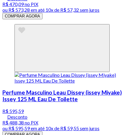
R$ 470,09
no PIX
ou
R$ 573,28
em até
10x de R$ 57,32 sem juros
COMPRAR AGORA
Perfume Masculino Leau Dissey (issey Miyake)
Issey 125 ML Eau De Toilette
R$ 595,59
Desconto
R$ 488,38
no PIX
ou
R$ 595,59
em até
10x de R$ 59,55 sem juros
COMPRAR AGORA