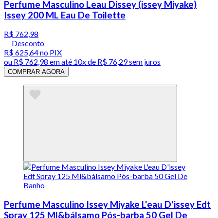
Perfume Masculino Leau Dissey (issey Miyake)
Issey 200 ML Eau De Toilette
R$ 762,98
Desconto
R$ 625,64
no PIX
ou
R$ 762,98
em até
10x de R$ 76,29 sem juros
COMPRAR AGORA
Perfume Masculino Issey Miyake L'eau D'issey Edt
Spray 125 Ml&bálsamo Pós-barba 50 Gel De