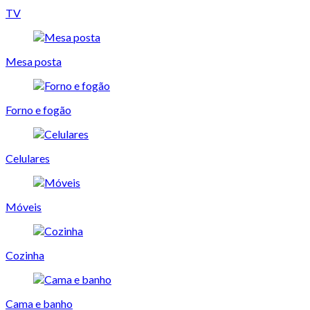
TV
Mesa posta
Forno e fogão
Celulares
Móveis
Cozinha
Cama e banho