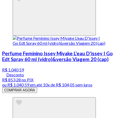
Perfume Feminino Issey Miyake L'eau D'issey I Go
Edt Spray 60 ml (vidro)&versão Viagem 20 (cap)
R$ 1.040,59
Desconto
R$ 853,28
no PIX
ou
R$ 1.040,59
em até
10x de R$ 104,05 sem juros
COMPRAR AGORA