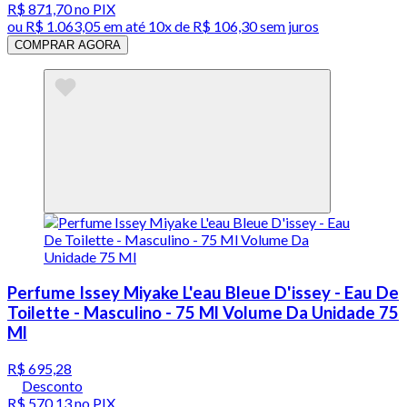
R$ 871,70
no PIX
ou
R$ 1.063,05
em até
10x de R$ 106,30 sem juros
COMPRAR AGORA
Perfume Issey Miyake L'eau Bleue D'issey - Eau De
Toilette - Masculino - 75 Ml Volume Da Unidade 75
Ml
R$ 695,28
Desconto
R$ 570,13
no PIX