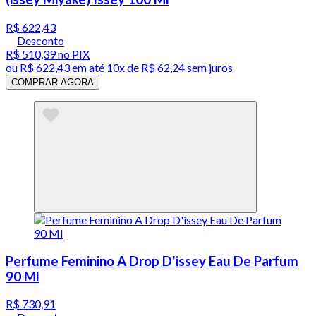
R$ 622,43
Desconto
R$ 510,39
no PIX
ou
R$ 622,43
em até
10x de R$ 62,24 sem juros
COMPRAR AGORA
Perfume Feminino A Drop D'issey Eau De Parfum
90 Ml
R$ 730,91