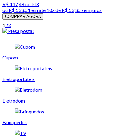
R$ 437,48
no PIX
ou
R$ 533,51
em até
10x de R$ 53,35 sem juros
COMPRAR AGORA
1
2
3
Cupom
Eletroportáteis
Eletrodom
Brinquedos