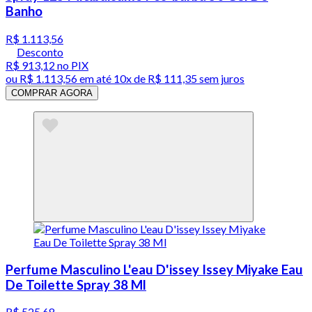
Banho
R$ 1.113,56
Desconto
R$ 913,12
no PIX
ou
R$ 1.113,56
em até
10x de R$ 111,35 sem juros
COMPRAR AGORA
Perfume Masculino L'eau D'issey Issey Miyake Eau
De Toilette Spray 38 Ml
R$ 525,68