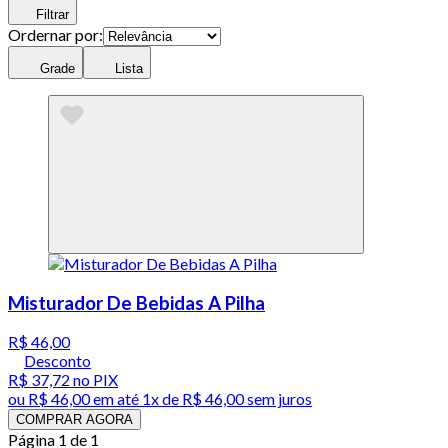
Filtrar
Ordernar por:
Grade
Lista
Misturador De Bebidas A Pilha
R$ 46,00
Desconto
R$ 37,72
no PIX
ou
R$ 46,00
em até 1x de
R$ 46,00
sem juros
COMPRAR AGORA
Página 1 de 1