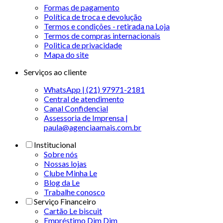
Formas de pagamento
Política de troca e devolução
Termos e condições - retirada na Loja
Termos de compras internacionais
Politica de privacidade
Mapa do site
Serviços ao cliente
WhatsApp | (21) 97971-2181
Central de atendimento
Canal Confidencial
Assessoria de Imprensa |
paula@agenciaamais.com.br
Institucional
Sobre nós
Nossas lojas
Clube Minha Le
Blog da Le
Trabalhe conosco
Serviço Financeiro
Cartão Le biscuit
Empréstimo Dim Dim