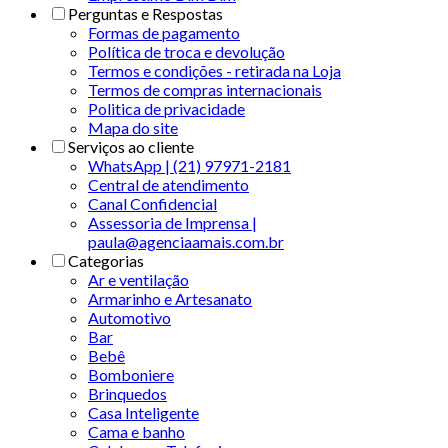
Perguntas e Respostas
Formas de pagamento
Política de troca e devolução
Termos e condições - retirada na Loja
Termos de compras internacionais
Politica de privacidade
Mapa do site
Serviços ao cliente
WhatsApp | (21) 97971-2181
Central de atendimento
Canal Confidencial
Assessoria de Imprensa |
paula@agenciaamais.com.br
Categorias
Ar e ventilação
Armarinho e Artesanato
Automotivo
Bar
Bebê
Bomboniere
Brinquedos
Casa Inteligente
Cama e banho