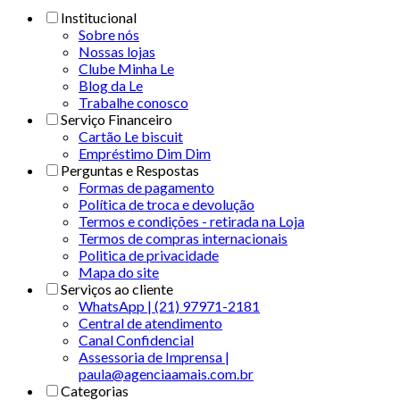
Institucional
Sobre nós
Nossas lojas
Clube Minha Le
Blog da Le
Trabalhe conosco
Serviço Financeiro
Cartão Le biscuit
Empréstimo Dim Dim
Perguntas e Respostas
Formas de pagamento
Política de troca e devolução
Termos e condições - retirada na Loja
Termos de compras internacionais
Politica de privacidade
Mapa do site
Serviços ao cliente
WhatsApp | (21) 97971-2181
Central de atendimento
Canal Confidencial
Assessoria de Imprensa |
paula@agenciaamais.com.br
Categorias