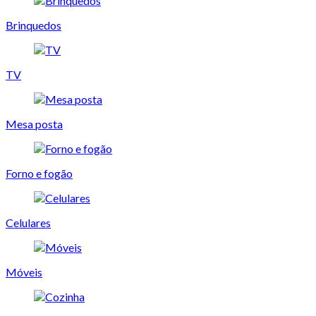
Brinquedos
TV
Mesa posta
Forno e fogão
Celulares
Móveis