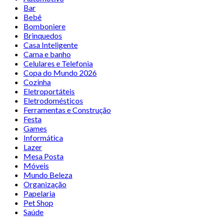
Bar
Bebê
Bomboniere
Brinquedos
Casa Inteligente
Cama e banho
Celulares e Telefonia
Copa do Mundo 2026
Cozinha
Eletroportáteis
Eletrodomésticos
Ferramentas e Construção
Festa
Games
Informática
Lazer
Mesa Posta
Móveis
Mundo Beleza
Organização
Papelaria
Pet Shop
Saúde