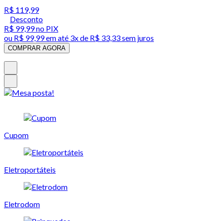
R$ 119,99
Desconto
R$ 99,99
no PIX
ou
R$ 99,99
em até
3x de R$ 33,33 sem juros
COMPRAR AGORA
Cupom
Eletroportáteis
Eletrodom