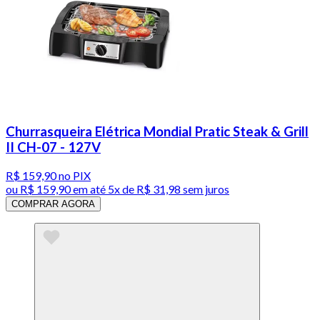
Churrasqueira Elétrica Mondial Pratic Steak & Grill
II CH-07 - 127V
R$ 159,90
no PIX
ou
R$ 159,90
em até
5x de R$ 31,98 sem juros
COMPRAR AGORA