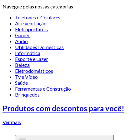
Navegue pelas nossas categorias
Telefones e Celulares
Ar e ventilação
Eletroportáteis
Gamer
Áudio
Utilidades Domésticas
Informática
Esporte e Lazer
Beleza
Eletrodomésticos
Tv e Vídeo
Saúde
Ferramentas e Construção
Brinquedos
Produtos com descontos para você!
Ver mais