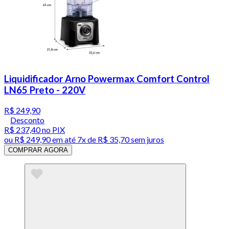
Liquidificador Arno Powermax Comfort Control
LN65 Preto - 220V
R$ 249,90
Desconto
R$ 237,40
no PIX
ou
R$ 249,90
em até
7x de R$ 35,70 sem juros
COMPRAR AGORA