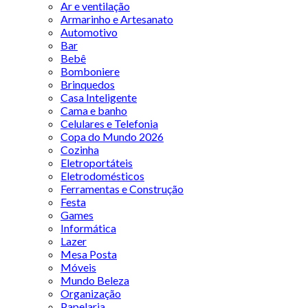
Ar e ventilação
Armarinho e Artesanato
Automotivo
Bar
Bebê
Bomboniere
Brinquedos
Casa Inteligente
Cama e banho
Celulares e Telefonia
Copa do Mundo 2026
Cozinha
Eletroportáteis
Eletrodomésticos
Ferramentas e Construção
Festa
Games
Informática
Lazer
Mesa Posta
Móveis
Mundo Beleza
Organização
Papelaria