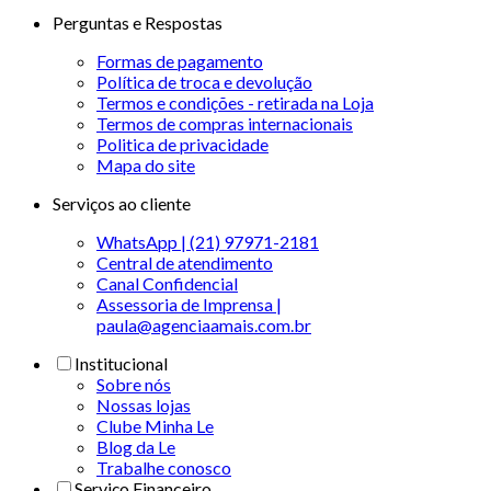
Perguntas e Respostas
Formas de pagamento
Política de troca e devolução
Termos e condições - retirada na Loja
Termos de compras internacionais
Politica de privacidade
Mapa do site
Serviços ao cliente
WhatsApp | (21) 97971-2181
Central de atendimento
Canal Confidencial
Assessoria de Imprensa |
paula@agenciaamais.com.br
Institucional
Sobre nós
Nossas lojas
Clube Minha Le
Blog da Le
Trabalhe conosco
Serviço Financeiro