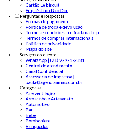
Cartão Le biscuit
Empréstimo Dim Dim
Perguntas e Respostas
Formas de pagamento
Política de troca e devolução
Termos e condições - retirada na Loja
Termos de compras internacionais
Politica de privacidade
Mapa do site
Serviços ao cliente
WhatsApp | (21) 97971-2181
Central de atendimento
Canal Confidencial
Assessoria de Imprensa |
paula@agenciaamais.com.br
Categorias
Ar e ventilação
Armarinho e Artesanato
Automotivo
Bar
Bebê
Bomboniere
Brinquedos