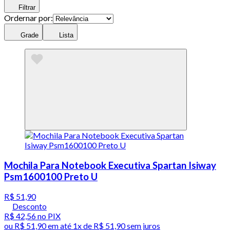
Filtrar
Ordernar por:
Grade
Lista
Mochila Para Notebook Executiva Spartan Isiway
Psm1600100 Preto U
R$ 51,90
Desconto
R$ 42,56
no PIX
ou
R$ 51,90
em até 1x de
R$ 51,90
sem juros