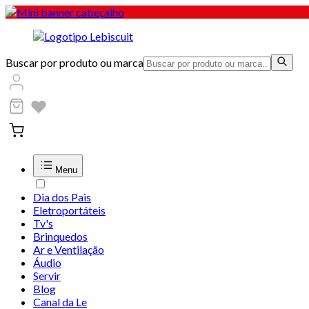
Buscar por produto ou marca
Menu
Dia dos Pais
Eletroportáteis
Tv's
Brinquedos
Ar e Ventilação
Áudio
Servir
Blog
Canal da Le